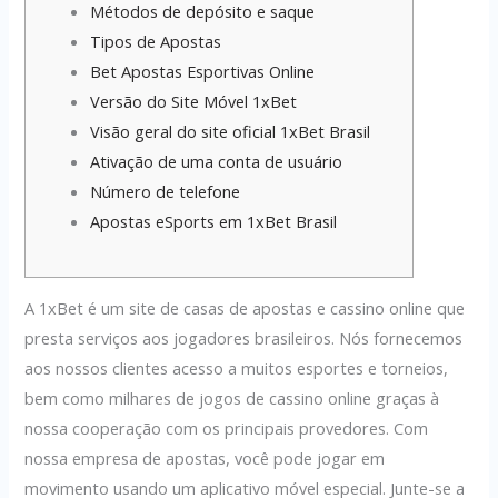
Métodos de depósito e saque
Tipos de Apostas
Bet Apostas Esportivas Online
Versão do Site Móvel 1xBet
Visão geral do site oficial 1xBet Brasil
Ativação de uma conta de usuário
Número de telefone
Apostas eSports em 1xBet Brasil
A 1xBet é um site de casas de apostas e cassino online que
presta serviços aos jogadores brasileiros. Nós fornecemos
aos nossos clientes acesso a muitos esportes e torneios,
bem como milhares de jogos de cassino online graças à
nossa cooperação com os principais provedores. Com
nossa empresa de apostas, você pode jogar em
movimento usando um aplicativo móvel especial. Junte-se a