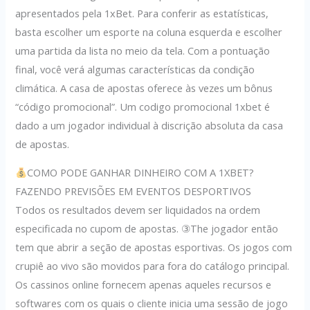
apresentados pela 1xBet. Para conferir as estatísticas,
basta escolher um esporte na coluna esquerda e escolher
uma partida da lista no meio da tela. Com a pontuação
final, você verá algumas características da condição
climática. A casa de apostas oferece às vezes um bônus
“código promocional”. Um codigo promocional 1xbet é
dado a um jogador individual à discrição absoluta da casa
de apostas.
COMO PODE GANHAR DINHEIRO COM A 1XBET?
FAZENDO PREVISÕES EM EVENTOS DESPORTIVOS
Todos os resultados devem ser liquidados na ordem
especificada no cupom de apostas. ③The jogador então
tem que abrir a seção de apostas esportivas. Os jogos com
crupiê ao vivo são movidos para fora do catálogo principal.
Os cassinos online fornecem apenas aqueles recursos e
softwares com os quais o cliente inicia uma sessão de jogo