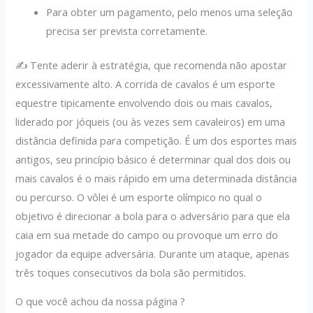
Para obter um pagamento, pelo menos uma seleção
precisa ser prevista corretamente.
✍ Tente aderir à estratégia, que recomenda não apostar
excessivamente alto. A corrida de cavalos é um esporte
equestre tipicamente envolvendo dois ou mais cavalos,
liderado por jóqueis (ou às vezes sem cavaleiros) em uma
distância definida para competição. É um dos esportes mais
antigos, seu princípio básico é determinar qual dos dois ou
mais cavalos é o mais rápido em uma determinada distância
ou percurso. O vôlei é um esporte olímpico no qual o
objetivo é direcionar a bola para o adversário para que ela
caia em sua metade do campo ou provoque um erro do
jogador da equipe adversária. Durante um ataque, apenas
três toques consecutivos da bola são permitidos.
O que você achou da nossa página ?