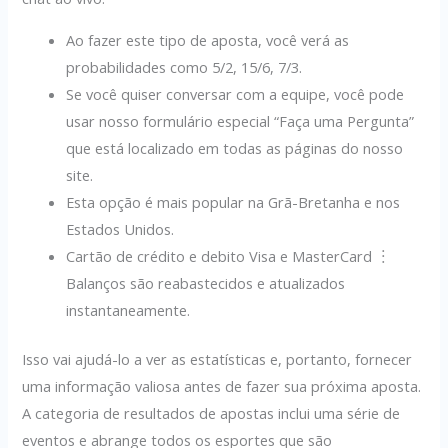
Ao fazer este tipo de aposta, você verá as
probabilidades como 5/2, 15/6, 7/3.
Se você quiser conversar com a equipe, você pode
usar nosso formulário especial “Faça uma Pergunta”
que está localizado em todas as páginas do nosso
site.
Esta opção é mais popular na Grã-Bretanha e nos
Estados Unidos.
Cartão de crédito e debito Visa e MasterCard ︙
Balanços são reabastecidos e atualizados
instantaneamente.
Isso vai ajudá-lo a ver as estatísticas e, portanto, fornecer
uma informação valiosa antes de fazer sua próxima aposta.
A categoria de resultados de apostas inclui uma série de
eventos e abrange todos os esportes que são