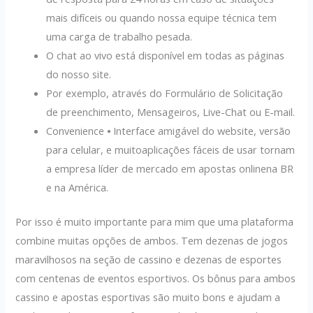
mais difíceis ou quando nossa equipe técnica tem
uma carga de trabalho pesada.
O chat ao vivo está disponível em todas as páginas
do nosso site.
Por exemplo, através do Formulário de Solicitação
de preenchimento, Mensageiros, Live-Chat ou E-mail.
Convenience ⦁ Interface amigável do website, versão
para celular, e muitoaplicações fáceis de usar tornam
a empresa líder de mercado em apostas onlinena BR
e na América.
Por isso é muito importante para mim que uma plataforma
combine muitas opções de ambos. Tem dezenas de jogos
maravilhosos na seção de cassino e dezenas de esportes
com centenas de eventos esportivos. Os bônus para ambos
cassino e apostas esportivas são muito bons e ajudam a