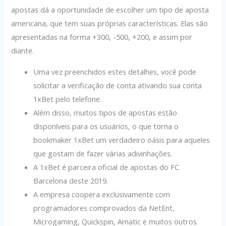
apostas dá a oportunidade de escolher um tipo de aposta
americana, que tem suas próprias características. Elas são
apresentadas na forma +300, -500, +200, e assim por
diante.
Uma vez preenchidos estes detalhes, você pode
solicitar a verificação de conta ativando sua conta
1xBet pelo telefone.
Além disso, muitos tipos de apostas estão
disponíveis para os usuários, o que torna o
bookmaker 1xBet um verdadeiro oásis para aqueles
que gostam de fazer várias adivinhações.
A 1xBet é parceira oficial de apostas do FC
Barcelona deste 2019.
A empresa coopera exclusivamente com
programadores comprovados da NetEnt,
Microgaming, Quickspin, Amatic e muitos outros.