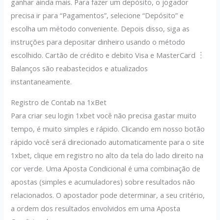
ganhar ainda mais. Para fazer um depósito, o jogador
precisa ir para “Pagamentos”, selecione “Depósito” e
escolha um método conveniente. Depois disso, siga as
instruções para depositar dinheiro usando o método
escolhido. Cartão de crédito e debito Visa e MasterCard ︙
Balanços são reabastecidos e atualizados
instantaneamente.
Registro de Contab na 1xBet
Para criar seu login 1xbet você não precisa gastar muito
tempo, é muito simples e rápido. Clicando em nosso botão
rápido você será direcionado automaticamente para o site
1xbet, clique em registro no alto da tela do lado direito na
cor verde. Uma Aposta Condicional é uma combinação de
apostas (simples e acumuladores) sobre resultados não
relacionados. O apostador pode determinar, a seu critério,
a ordem dos resultados envolvidos em uma Aposta