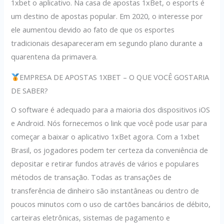
1xbet o aplicativo. Na casa de apostas 1xBet, o esports é
um destino de apostas popular. Em 2020, o interesse por
ele aumentou devido ao fato de que os esportes
tradicionais desapareceram em segundo plano durante a
quarentena da primavera.
EMPRESA DE APOSTAS 1XBET – O QUE VOCÊ GOSTARIA
DE SABER?
O software é adequado para a maioria dos dispositivos iOS
e Android. Nós fornecemos o link que você pode usar para
começar a baixar o aplicativo 1xBet agora. Com a 1xbet
Brasil, os jogadores podem ter certeza da conveniência de
depositar e retirar fundos através de vários e populares
métodos de transação. Todas as transações de
transferência de dinheiro são instantâneas ou dentro de
poucos minutos com o uso de cartões bancários de débito,
carteiras eletrônicas, sistemas de pagamento e