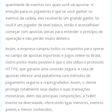
quantidade de eventos nos quais você vai apostar. A
emoção para os jogadores é que se você ganhar os
eventos da cadeia, eles receberão um grande ganho. Se
você é um jogador de nível básico, então é aconselhável
começar com apostas únicas para entender o princípio de
operação e não perder muito dinheiro.
Assim, a empresa cumpriu todos os requisitos para operar
no campo de apostas esportivas e jogos online no Brasil.
Outro ponto muito positivo é que o site utiliza o protocolo
HTTPS, que garante uma conexão segura. A casa de
apostas oferece uma plataforma com métodos de
pagamento seguros e criptografados. Assim, o cliente
protege totalmente seus dados e suas transações
monetárias. Além das principais competições, a 1xBet
investe na diversidade, oferecendo ligas menores, eventos
juvenis e menos conhecidos.