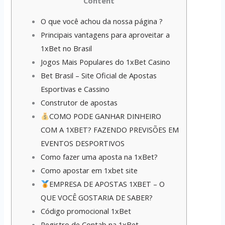
Content
O que você achou da nossa página ?
Principais vantagens para aproveitar a
1xBet no Brasil
Jogos Mais Populares do 1xBet Casino
Bet Brasil – Site Oficial de Apostas
Esportivas e Cassino
Construtor de apostas
COMO PODE GANHAR DINHEIRO
COM A 1XBET? FAZENDO PREVISÕES EM
EVENTOS DESPORTIVOS
Como fazer uma aposta na 1xBet?
Como apostar em 1xbet site
EMPRESA DE APOSTAS 1XBET – O
QUE VOCÊ GOSTARIA DE SABER?
Código promocional 1xBet
Registro de Contab na 1xBet