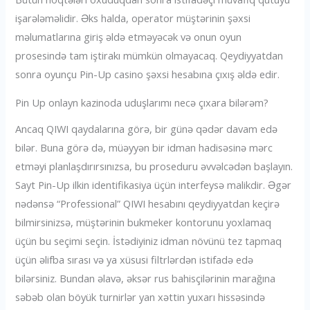
işarələməlidir. Əks halda, operator müştərinin şəxsi
məlumatlarına giriş əldə etməyəcək və onun oyun
prosesində tam iştirakı mümkün olmayacaq. Qeydiyyatdan
sonra oyunçu Pin-Up casino şəxsi hesabına çıxış əldə edir.
Pin Up onlayn kazinoda uduşlarımı necə çıxara bilərəm?
Ancaq QIWI qaydalarına görə, bir günə qədər davam edə
bilər. Buna görə də, müəyyən bir idman hadisəsinə mərc
etməyi planlaşdırırsınızsa, bu proseduru əvvəlcədən başlayın.
Sayt Pin-Up ilkin identifikasiya üçün interfeysə malikdir. Əgər
nədənsə “Professional” QIWI hesabını qeydiyyatdan keçirə
bilmirsinizsə, müştərinin bukmeker kontorunu yoxlamaq
üçün bu seçimi seçin. İstədiyiniz idman növünü tez tapmaq
üçün əlifba sırası və ya xüsusi filtrlərdən istifadə edə
bilərsiniz. Bundan əlavə, əksər rus bahisçilərinin marağına
səbəb olan böyük turnirlər yan xəttin yuxarı hissəsində