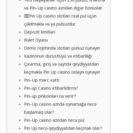
və Pin-Up casino azndan digər bonuslar
Pin Up casino slotları real pul üçün
çəkilməklə və ya pulsuzdur
Depozit limitləri
Rulet Oyunu
Demo rejimində slotları pulsuz oynayın
Kazinonun dürüstlüyü və etibarlılığı
Çıxarma, giriş və saytda qeydiyyatdan
keçməklə Pin Up casino onlayn oynayın
Pin-Up mərc xətti
Pin-up Casino etibarlıdırmı?
Pin-up pinkoinləri nə verir?
Pin-Up casino aznda oynamağa necə
başlamaq olar?
Pin-Up casino azndan necə pul
Pin Up necə qeydiyyatdan keçmək olar?