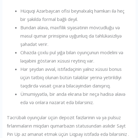
Hüquqi Azərbaycan ofisi beynəlxalq həmkarı ilə heç
bir şəkildə formal bağlı deyil.
Bundan əlavə, məxfilik siyasətinin mövcudluğu və
məsul qumar prinsipinə uyğunluq da təhlükəsizliyə
şəhadət verir.
Cihazda çoxlu pul yığa bilən oyunçunun modelini və
ləqəbini göstərən xüsusi reytinq var.
Hər şeydən əvvəl, istifadəçinin yalnız xüsusi bonus
üçün tətbiq olunan bütün tələblər yerinə yetirildiyi
təqdirdə vəsait çıxara biləcəyindən danışırıq.
Ümumiyyətlə, bir anda ekrana bir neçə hadisə əlavə
edə və onlara nəzarət edə bilərsiniz.
Təcrübəli oyunçular üçün depozit faizlərinin və ya pulsuz
fırlanmaların miqdarı qumarbazın statusundan asılıdır Sayt
Pin Up az əmanət etmək üçün Liqpay istifadə edə bilərsiniz .