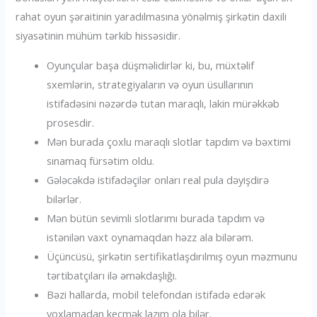
rahat oyun şəraitinin yaradılmasına yönəlmiş şirkətin daxili
siyasətinin mühüm tərkib hissəsidir.
Oyunçular başa düşməlidirlər ki, bu, müxtəlif
sxemlərin, strategiyaların və oyun üsullarının
istifadəsini nəzərdə tutan maraqlı, lakin mürəkkəb
prosesdir.
Mən burada çoxlu maraqlı slotlar tapdım və bəxtimi
sınamaq fürsətim oldu.
Gələcəkdə istifadəçilər onları real pula dəyişdirə
bilərlər.
Mən bütün sevimli slotlarımı burada tapdım və
istənilən vaxt oynamaqdan həzz ala bilərəm.
Üçüncüsü, şirkətin sertifikatlaşdırılmış oyun məzmunu
tərtibatçıları ilə əməkdaşlığı.
Bəzi hallarda, mobil telefondan istifadə edərək
yoxlamadan keçmək lazım ola bilər.