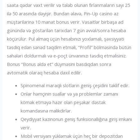
saata qədər vaxt verilir və tələb olunan fırlanmaların sayı 25
ilə 50 arasında dəyişir. Bundan əlavə, Pin-Up casino az
müştərilərinə 10 manat bonus verir. Vəsaitlər birbaşa ad
günündə və göstərilən tarixdən 7 gün əvvəl/sonra hesaba
köçürülür. Pul almaq üçün hesabınızı yoxlamalı, şəxsiyyəti
təsdiq edən sənəd təqdim etməli, “Profil” bölməsində bütün
sahələri doldurmalı və e-poçt ünvanınızı təsdiq etməlisiniz.
Bonus “Bonus əldə et” düyməsini basdıqdan sonra
avtomatik olaraq hesaba daxil edilir.
Spinomenal maraqlı slotların geniş çeşidini təklif edir.
Onlar həmçinin suallar və ya problemlər zamanı
kömək etməyə hazır olan peşəkar dəstək
komandasına malikdirlər.
Qeydiyyat kazinonun geniş funksionallığına giriş imkanı
verir.
Mobil versiyanı yükləmək üçün heç bir depozitdən