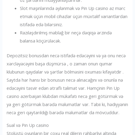
öz şərtlərini müəyyənləşdirirlər.
Slot maşınlarında əylənmək və Pin Up casino az mərc
etmək üçün mobil cihazlar üçün müxtəlif variantlardan
istifadə edə bilərsiniz.
Razılaşdırılmış məbləğ bir neçə dəqiqə ərzində
balansa köçürüləcək.
Depozitsiz bonusdan necə istifadə edəcəyini və ya onu necə
xərcləyəcəyini başa düşmürsə , o zaman onun qumar
klubunun qaydalar və şərtlər bölməsini oxuması kifayətdir .
Saytda hər hansı bir bonusun necə alınacağını və onunla nə
edəcəyini təsvir edən ətraflı təlimat var. Həmçinin Pin Up
casino azerbaijan klubdan mükafatı necə geri götürmək və
ya geri götürmək barədə məlumatlar var. Təbii ki, hədiyyənin
necə geri qaytarıldığı barədə məlumatlar da mövcuddur.
Sual və Pin Up casino
Stolüstü oyunların bir çoxu real dilerin rəhbərliyi altında