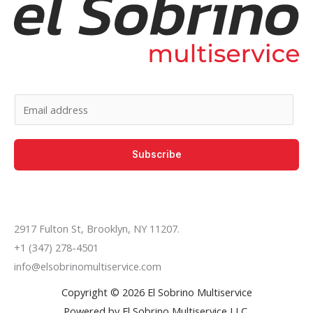
E
m
a
Subscribe
i
l
*
2917 Fulton St, Brooklyn, NY 11207.
+1 (347) 278-4501
info@elsobrinomultiservice.com
Copyright © 2026 El Sobrino Multiservice
Powered by El Sobrino Multiservice LLC.