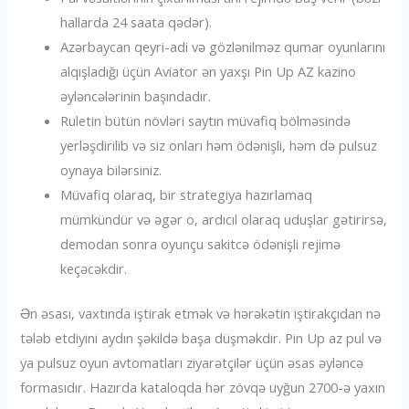
hallarda 24 saata qədər).
Azərbaycan qeyri-adi və gözlənilməz qumar oyunlarını
alqışladığı üçün Aviator ən yaxşı Pin Up AZ kazino
əyləncələrinin başındadır.
Ruletin bütün növləri saytın müvafiq bölməsində
yerləşdirilib və siz onları həm ödənişli, həm də pulsuz
oynaya bilərsiniz.
Müvafiq olaraq, bir strategiya hazırlamaq
mümkündür və əgər o, ardıcıl olaraq uduşlar gətirirsə,
demodan sonra oyunçu sakitcə ödənişli rejimə
keçəcəkdir.
Ən əsası, vaxtında iştirak etmək və hərəkətin iştirakçıdan nə
tələb etdiyini aydın şəkildə başa düşməkdir. Pin Up az pul və
ya pulsuz oyun avtomatları ziyarətçilər üçün əsas əyləncə
formasıdır. Hazırda kataloqda hər zövqə uyğun 2700-ə yaxın