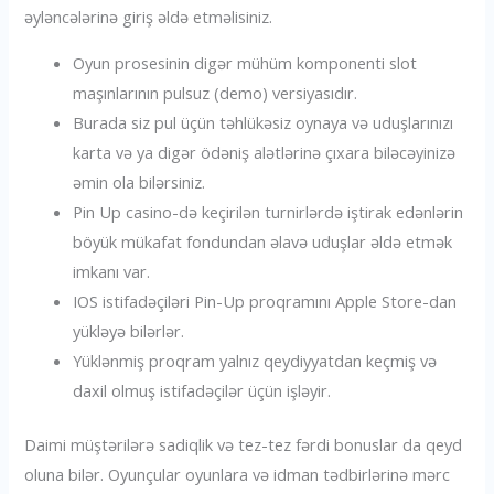
əyləncələrinə giriş əldə etməlisiniz.
Oyun prosesinin digər mühüm komponenti slot
maşınlarının pulsuz (demo) versiyasıdır.
Burada siz pul üçün təhlükəsiz oynaya və uduşlarınızı
karta və ya digər ödəniş alətlərinə çıxara biləcəyinizə
əmin ola bilərsiniz.
Pin Up casino-də keçirilən turnirlərdə iştirak edənlərin
böyük mükafat fondundan əlavə uduşlar əldə etmək
imkanı var.
IOS istifadəçiləri Pin-Up proqramını Apple Store-dan
yükləyə bilərlər.
Yüklənmiş proqram yalnız qeydiyyatdan keçmiş və
daxil olmuş istifadəçilər üçün işləyir.
Daimi müştərilərə sadiqlik və tez-tez fərdi bonuslar da qeyd
oluna bilər. Oyunçular oyunlara və idman tədbirlərinə mərc