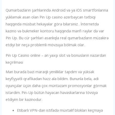
Qumarbazların şərhlərində Android və ya iOS smartfonlarına
yükləmək asan olan Pin Up casino azerbaycan tətbiqi
haqqında müsbət hekayələr görə bilərsiniz . İnternetdə
kazino və bukmeker kontoru haqqında mənfi rəylər də var
Pin Up. Bu cür şərhləri asanlıqla real qumarbazların müzakirə
etdiyi bir neçə problemli mövzuya bölmək olar.
Pin Up Casino online – ​​ən yaxşı slot və bonusların nəzərdən
keçirilməsi
Mən burada bəzi maraqlı yeniliklər tapdım və yüksək
keyfiyyətli qrafikadan həzz ala bildim. Bununla belə, adi
oyunçular üçün daha çox müntəzəm promosyonlar görmək
istərdim. Pin-Up bütün həyəcan həvəskarlarına tövsiyə
etdiyim bir kazinodur.
Etibarlı VPN-dən istifadə müxtəlif blokları keçməyə