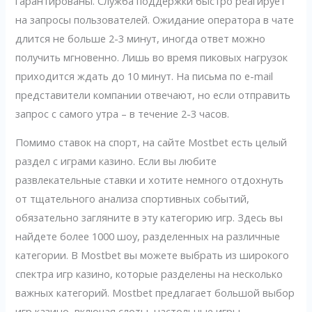
гарантированы. Служба поддержки быстро реагирует
на запросы пользователей. Ожидание оператора в чате
длится не больше 2-3 минут, иногда ответ можно
получить мгновенно. Лишь во время пиковых нагрузок
приходится ждать до 10 минут. На письма по e-mail
представители компании отвечают, но если отправить
запрос с самого утра – в течение 2-3 часов.
Помимо ставок на спорт, на сайте Mostbet есть целый
раздел с играми казино. Если вы любите
развлекательные ставки и хотите немного отдохнуть
от тщательного анализа спортивных событий,
обязательно загляните в эту категорию игр. Здесь вы
найдете более 1000 шоу, разделенных на различные
категории. В Mostbet вы можете выбрать из широкого
спектра игр казино, которые разделены на несколько
важных категорий. Mostbet предлагает большой выбор
игр казино, включая слоты, настольные игры,