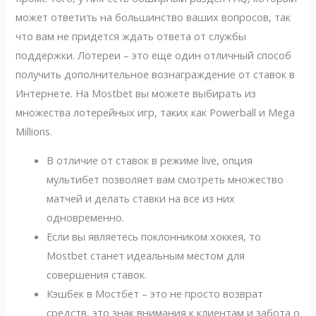
может ответить на большинство ваших вопросов, так
что вам не придется ждать ответа от службы
поддержки. Лотереи – это еще один отличный способ
получить дополнительное вознаграждение от ставок в
Интернете. На Mostbet вы можете выбирать из
множества лотерейных игр, таких как Powerball и Mega
Millions.
В отличие от ставок в режиме live, опция
мультибет позволяет вам смотреть множество
матчей и делать ставки на все из них
одновременно.
Если вы являетесь поклонником хоккея, то
Mostbet станет идеальным местом для
совершения ставок.
Кэшбек в Мостбет – это не просто возврат
средств, это знак внимания к клиентам и забота о