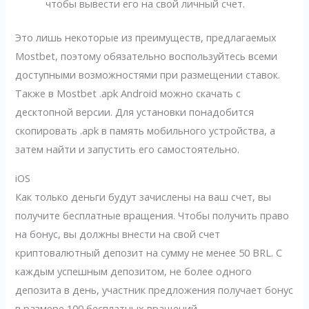
чтобы вывести его на свой личный счет.
Это лишь некоторые из преимуществ, предлагаемых
Mostbet, поэтому обязательно воспользуйтесь всеми
доступными возможностями при размещении ставок.
Также в Mostbet .apk Android можно скачать с
десктопной версии. Для установки понадобится
скопировать .apk в память мобильного устройства, а
затем найти и запустить его самостоятельно.
iOS
Как только деньги будут зачислены на ваш счет, вы
получите бесплатные вращения. Чтобы получить право
на бонус, вы должны внести на свой счет
криптовалютный депозит на сумму не менее 50 BRL. С
каждым успешным депозитом, не более одного
депозита в день, участник предложения получает бонус
в размере 100 бесплатных вращений.