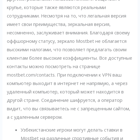
крупье, которые также являются реальными
сотрудниками. Несмотря на то, что легальная версия
имеет свои преимущества, зеркальная версия,
несомненно, заслуживает внимания. Благодаря своему
оффшорному статусу, зеркало Mostbet не облагается
высокими налогами, что позволяет предлагать своим
клиентам более высокие коэффициенты. Все доступные
контакты можно посмотреть на странице
mostbet.com/contacts. При подключении к VPN ваш
компьютер выходит в интернет не напрямую, а через
удаленный компьютер, который может находится в
другой стране. Соединение шифруется, а оператор
видит, что вы связываетесь не с запрещенным сайтом,
а с удаленным сервером.
Узбекистанские игроки могут делать ставки в
Mostbet на различные спортивные события и