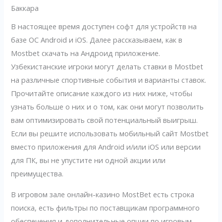
Баккара
В настоящее время доступен софт для устройств на
базе ОС Android и iOS. Далее рассказываем, как в
Mostbet скачать на Андроид приложение.
Узбекистанские игроки могут делать ставки в Mostbet
на различные спортивные события и варианты ставок.
Прочитайте описание каждого из них ниже, чтобы
узнать больше о них и о том, как они могут позволить
вам оптимизировать свой потенциальный выигрыш.
Если вы решите использовать мобильный сайт Mostbet
вместо приложения для Android и/или iOS или версии
для ПК, вы не упустите ни одной акции или
преимущества.
В игровом зале онлайн-казино MostBet есть строка
поиска, есть фильтры по поставщикам программного
обеспечения и дополнительные опции по игровым