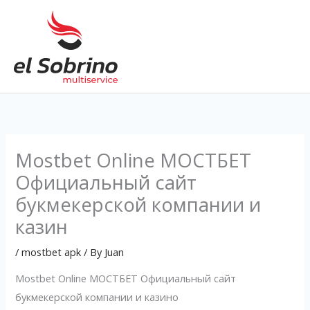
Skip
to
content
Mostbet Online МОСТБЕТ
Официальный сайт
букмекерской компании и
казин
/
mostbet apk
/ By
Juan
Mostbet Online МОСТБЕТ Официальный сайт
букмекерской компании и казино