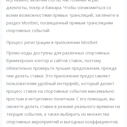
джекпоты, покер и баккара. Чтобы ознакомиться со
всеми возможностями прямых трансляций, загляните в
раздел Mostbet, посвященный прямым трансляциям
спортивных событий.
Процесс регистрации в приложении Mostbet
Промо-коды доступны для различных спортивных
букмекерских контор и сайтов ставок, поэтому
обязательно проверьте лучшие предложения, прежде
чем делать ставки. Это приложение предоставляет
пользователям удобный интерфейс, который делает
процесс ставок на спортивные события максимально
простым и интуитивно понятным. С его помощью, вы
сможете делать ставки в режиме реального времени на
текущие события, а также выбирать из множества
спортивных мероприятий и выгодных коэффициентов.