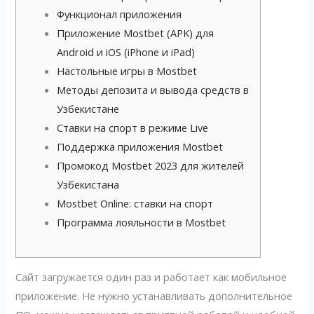
Функционал приложения
Приложение Mostbet (APK) для
Android и iOS (iPhone и iPad)
Настольные игры в Mostbet
Методы депозита и вывода средств в
Узбекистане
Ставки на спорт в режиме Live
Поддержка приложения Mostbet
Промокод Mostbet 2023 для жителей
Узбекистана
Mostbet Online: ставки на спорт
Программа лояльности в Mostbet
Сайт загружается один раз и работает как мобильное
приложение. Не нужно устанавливать дополнительное