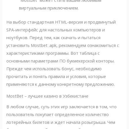
виртуальным приключением.
На выбор стандартная HTML-версия и продвинутый
SPA-интерфейс для настольных компьютеров и
ноутбуков. Перед тем, как скачать и пытаться
установить Mostbet .apk, рекомендуем ознакомиться с
характеристиками программы. Вот таблица с
основными параметрами ПО букмекерской конторы.
Прежде чем использовать бонус, необходимо
прочитать и понять правила и условия, которые
применяются к данному конкретному предложению.
MostBet – лучшее казино в Узбекистане
В любом случае, суть этих игр заключается в том, что
пользователь покупает определенное количество
лотерейных билетов и ждет начала розыгрыша. Чем