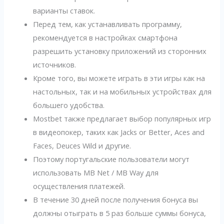
варианты ставок.
Перед тем, как устанавливать программу,
рекомендуется в настройках смартфона
разрешить установку приложений из сторонних
источников.
Кроме того, вы можете играть в эти игры как на
настольных, так и на мобильных устройствах для
большего удобства.
Mostbet также предлагает выбор популярных игр
в видеопокер, таких как Jacks or Better, Aces and
Faces, Deuces Wild и другие.
Поэтому португальские пользователи могут
использовать MB Net / MB Way для
осуществления платежей.
В течение 30 дней после получения бонуса вы
должны отыграть в 5 раз больше суммы бонуса,