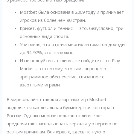
Mostbet была основана в 2009 году и принимает
игроков из более чем 90 стран.
Крикет, футбол и теннис — это, безусловно, три
основных вида спорта.
Учитывая, что отдача многих автоматов доходит
до 94-97%, это несложно.
И не волнуйтесь, если вы не найдете его в Play
Market – это потому, что там запрещено
программное обеспечение, связанное с
азартными играми.
В мире онлайн-ставок и азартных игр Mostbet
выделяется как легальная букмекерская контора в
России. Однако многие пользователи все же
предпочитают использовать зеркальную версию по
разным причинам. Во-первых, здесь не нужно