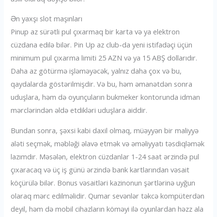
Ən yaxşı slot maşınları
Pinup az sürətli pul çıxarmaq bir karta və ya elektron
cüzdana edilə bilər. Pin Up az club-da yeni istifadəçi üçün
minimum pul çıxarma limiti 25 AZN və ya 15 ABŞ dollarıdır.
Daha az götürmə işləməyəcək, yalnız daha çox və bu,
qaydalarda göstərilmişdir. Və bu, həm əmanətdən sonra
uduşlara, həm də oyunçuların bukmeker kontorunda idman
mərclərindən əldə etdikləri uduşlara aiddir.
Bundan sonra, şəxsi kabi daxil olmaq, müəyyən bir maliyyə
aləti seçmək, məbləği əlavə etmək və əməliyyatı təsdiqləmək
lazımdır. Məsələn, elektron cüzdanlar 1-24 saat ərzində pul
çıxaracaq və üç iş günü ərzində bank kartlarından vəsait
köçürülə bilər. Bonus vəsaitləri kazinonun şərtlərinə uyğun
olaraq mərc edilməlidir. Qumar sevənlər təkcə kompüterdən
deyil, həm də mobil cihazların köməyi ilə oyunlardan həzz ala