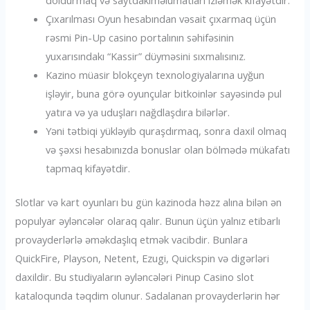
doldurmaq və saytdakıməlumatları izləmək kifayətdir.
Çıxarılması Oyun hesabından vəsait çıxarmaq üçün
rəsmi Pin-Up casino portalının səhifəsinin
yuxarısındakı “Kassir” düyməsini sıxmalısınız.
Kazino müasir blokçeyn texnologiyalarına uyğun
işləyir, buna görə oyunçular bitkoinlər sayəsində pul
yatıra və ya uduşları nağdlaşdıra bilərlər.
Yəni tətbiqi yükləyib quraşdırmaq, sonra daxil olmaq
və şəxsi hesabınızda bonuslar olan bölmədə mükafatı
tapmaq kifayətdir.
Slotlar və kart oyunları bu gün kazinoda həzz alına bilən ən
populyar əyləncələr olaraq qalır. Bunun üçün yalnız etibarlı
provayderlərlə əməkdaşlıq etmək vacibdir. Bunlara
QuickFire, Playson, Netent, Ezugi, Quickspin və digərləri
daxildir. Bu studiyaların əyləncələri Pinup Casino slot
kataloqunda təqdim olunur. Sadalanan provayderlərin hər