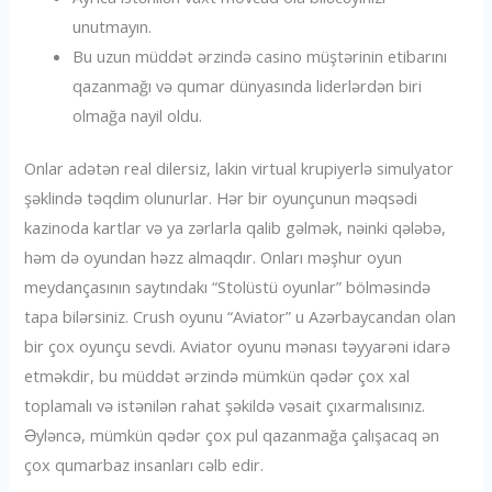
unutmayın.
Bu uzun müddət ərzində casino müştərinin etibarını
qazanmağı və qumar dünyasında liderlərdən biri
olmağa nayil oldu.
Onlar adətən real dilersiz, lakin virtual krupiyerlə simulyator
şəklində təqdim olunurlar. Hər bir oyunçunun məqsədi
kazinoda kartlar və ya zərlarla qalib gəlmək, nəinki qələbə,
həm də oyundan həzz almaqdır. Onları məşhur oyun
meydançasının saytındakı “Stolüstü oyunlar” bölməsində
tapa bilərsiniz. Crush oyunu “Aviator” u Azərbaycandan olan
bir çox oyunçu sevdi. Aviator oyunu mənası təyyarəni idarə
etməkdir, bu müddət ərzində mümkün qədər çox xal
toplamalı və istənilən rahat şəkildə vəsait çıxarmalısınız.
Əyləncə, mümkün qədər çox pul qazanmağa çalışacaq ən
çox qumarbaz insanları cəlb edir.