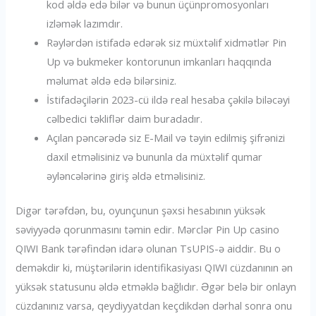
kod əldə edə bilər və bunun üçünpromosyonları
izləmək lazımdır.
Rəylərdən istifadə edərək siz müxtəlif xidmətlər Pin
Up və bukmeker kontorunun imkanları haqqında
məlumat əldə edə bilərsiniz.
İstifadəçilərin 2023-cü ildə real hesaba çəkilə biləcəyi
cəlbedici təkliflər daim buradadır.
Açılan pəncərədə siz E-Mail və təyin edilmiş şifrənizi
daxil etməlisiniz və bununla da müxtəlif qumar
əyləncələrinə giriş əldə etməlisiniz.
Digər tərəfdən, bu, oyunçunun şəxsi hesabının yüksək
səviyyədə qorunmasını təmin edir. Mərclər Pin Up casino
QIWI Bank tərəfindən idarə olunan TsUPIS-ə aiddir. Bu o
deməkdir ki, müştərilərin identifikasiyası QIWI cüzdanının ən
yüksək statusunu əldə etməklə bağlıdır. Əgər belə bir onlayn
cüzdanınız varsa, qeydiyyatdan keçdikdən dərhal sonra onu