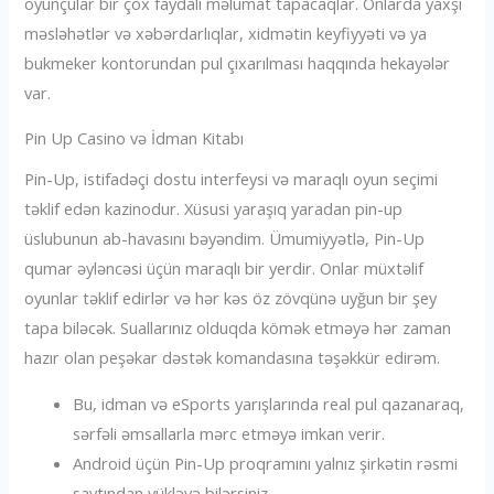
oyunçular bir çox faydalı məlumat tapacaqlar. Onlarda yaxşı
məsləhətlər və xəbərdarlıqlar, xidmətin keyfiyyəti və ya
bukmeker kontorundan pul çıxarılması haqqında hekayələr
var.
Pin Up Casino və İdman Kitabı
Pin-Up, istifadəçi dostu interfeysi və maraqlı oyun seçimi
təklif edən kazinodur. Xüsusi yaraşıq yaradan pin-up
üslubunun ab-havasını bəyəndim. Ümumiyyətlə, Pin-Up
qumar əyləncəsi üçün maraqlı bir yerdir. Onlar müxtəlif
oyunlar təklif edirlər və hər kəs öz zövqünə uyğun bir şey
tapa biləcək. Suallarınız olduqda kömək etməyə hər zaman
hazır olan peşəkar dəstək komandasına təşəkkür edirəm.
Bu, idman və eSports yarışlarında real pul qazanaraq,
sərfəli əmsallarla mərc etməyə imkan verir.
Android üçün Pin-Up proqramını yalnız şirkətin rəsmi
saytından yükləyə bilərsiniz.