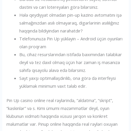
dəstini və cari lotereyaları görə bilərsiniz.
Hələ qeydiyyat olmadan pin-up kazino avtomatını işə
salmağınızdan asılı olmayaraq, digərlərinin asılılığınız
haqqında bildiyindən narahatdır?
Telefonunuza Pin Up yükləyin – Android üçün oyunları
olan proqram
Bu, cihaz resurslarından istifadə baxımından tələbkar
deyil və tez daxil olmaq üçün hər zaman iş masanıza
səhifə qısayolu əlavə edə bilərsiniz.
Sayt yaxşı optimallaşdırılıb, ona görə də interfeysi
yükləmək minimum vaxt tələb edir.
Pin Up casino online real rəylərində, “aldatma”, “skript”,
“kəskinlər” və s. Kimi ümumi məzəmmətlər deyil, oyun
klubunun xidməti haqqında xüsusi jarqon və konkret
məlumatlar var. Pinup online haqqında real rəyləri oxuyan