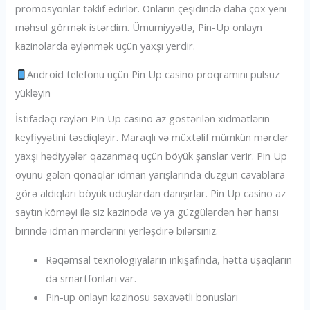
promosyonlar təklif edirlər. Onların çeşidində daha çox yeni
məhsul görmək istərdim. Ümumiyyətlə, Pin-Up onlayn
kazinolarda əylənmək üçün yaxşı yerdir.
Android telefonu üçün Pin Up casino proqramını pulsuz
yükləyin
İstifadəçi rəyləri Pin Up casino az göstərilən xidmətlərin
keyfiyyətini təsdiqləyir. Maraqlı və müxtəlif mümkün mərclər
yaxşı hədiyyələr qazanmaq üçün böyük şanslar verir. Pin Up
oyunu gələn qonaqlar idman yarışlarında düzgün cavablara
görə aldıqları böyük uduşlardan danışırlar. Pin Up casino az
saytın köməyi ilə siz kazinoda və ya güzgülərdən hər hansı
birində idman mərclərini yerləşdirə bilərsiniz.
Rəqəmsal texnologiyaların inkişafında, hətta uşaqların
da smartfonları var.
Pin-up onlayn kazinosu səxavətli bonusları