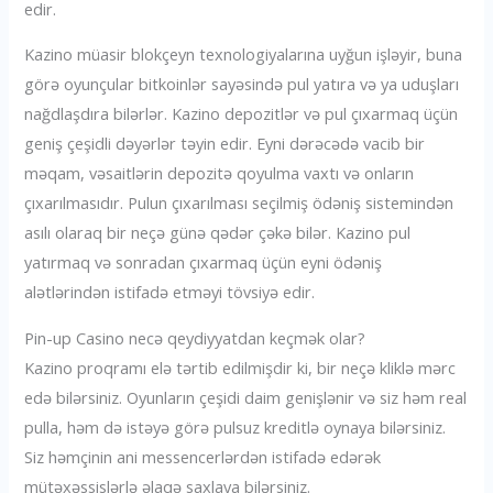
edir.
Kazino müasir blokçeyn texnologiyalarına uyğun işləyir, buna
görə oyunçular bitkoinlər sayəsində pul yatıra və ya uduşları
nağdlaşdıra bilərlər. Kazino depozitlər və pul çıxarmaq üçün
geniş çeşidli dəyərlər təyin edir. Eyni dərəcədə vacib bir
məqam, vəsaitlərin depozitə qoyulma vaxtı və onların
çıxarılmasıdır. Pulun çıxarılması seçilmiş ödəniş sistemindən
asılı olaraq bir neçə günə qədər çəkə bilər. Kazino pul
yatırmaq və sonradan çıxarmaq üçün eyni ödəniş
alətlərindən istifadə etməyi tövsiyə edir.
Pin-up Casino necə qeydiyyatdan keçmək olar?
Kazino proqramı elə tərtib edilmişdir ki, bir neçə kliklə mərc
edə bilərsiniz. Oyunların çeşidi daim genişlənir və siz həm real
pulla, həm də istəyə görə pulsuz kreditlə oynaya bilərsiniz.
Siz həmçinin ani messencerlərdən istifadə edərək
mütəxəssislərlə əlaqə saxlaya bilərsiniz.