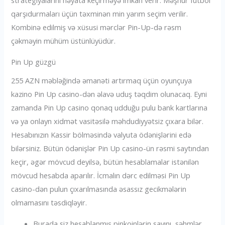
strategiyalarını həyata keçirməyə imkan verir. Məşhur futbol
qarşıdurmaları üçün təxminən min yarım seçim verilir.
Kombinə edilmiş və xüsusi mərclər Pin-Up-də rəsm
çəkməyin mühüm üstünlüyüdür.
Pin Up güzgü
255 AZN məbləğində əmanəti artırmaq üçün oyunçuya
kazino Pin Up casino-dən əlavə uduş təqdim olunacaq. Eyni
zamanda Pin Up casino qonaq udduğu pulu bank kartlarına
və ya onlayn xidmət vasitəsilə məhdudiyyətsiz çıxara bilər.
Hesabınızın Kassir bölməsində valyuta ödənişlərini edə
bilərsiniz. Bütün ödənişlər Pin Up casino-ün rəsmi saytından
keçir, əgər mövcud deyilsə, bütün hesablamalar istənilən
mövcud hesabda aparılır. İcmalın dərc edilməsi Pin Up
casino-dən pulun çıxarılmasında əsassız gecikmələrin
olmamasını təsdiqləyir.
Burada siz hesablanmış pinkoinlərin sayını, səhmlər