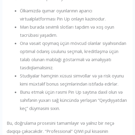
Ölkəmizdə qumar oyunlarının aparıcı
virtualplatforması Pin Up onlayn kazinodur.
Mən burada sevimli slotları tapdım və xoş oyun
təcrübəsi yaşadım.
Ona vəsait qoymaq üçün mövcud olanlar siyahısından
optimal ödəniş üsulunu seçməli, kreditləşmə üçün
tələb olunan məbləği göstərməli və əməliyyatı
təsdiqləməlisiniz.
Studiyalar həmçinin xüsusi simvollar və ya risk oyunu
kimi müxtəlif bonus seçimlərindən istifadə edirlər.
Bunu etmək üçün rəsmi Pin Up saytına daxil olun və
səhifənin yuxarı sağ küncündə yerləşən “Qeydiyyatdan
keç” düyməsini sıxın.
Bu, doğrulama prosesini tamamlayır və yalnız bir neçə
dəqiqə çəkəcəkdir. “Professional” QIWI pul kisəsinin