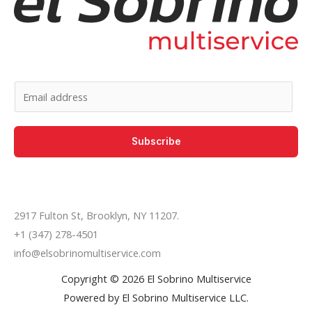
E
m
a
Subscribe
i
l
*
2917 Fulton St, Brooklyn, NY 11207.
+1 (347) 278-4501
info@elsobrinomultiservice.com
Copyright © 2026 El Sobrino Multiservice
Powered by El Sobrino Multiservice LLC.