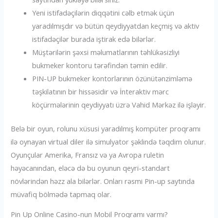
Yeni istifadəçilərin diqqətini cəlb etmək üçün
yaradılmışdır və bütün qeydiyyatdan keçmiş və aktiv
istifadəçilər burada iştirak edə bilərlər.
Müştərilərin şəxsi məlumatlarının təhlükəsizliyi
bukmeker kontoru tərəfindən təmin edilir.
PIN-UP bukmeker kontorlarının özünütənzimləmə
təşkilatının bir hissəsidir və İnteraktiv mərc
köçürmələrinin qeydiyyatı üzrə Vahid Mərkəz ilə işləyir.
Belə bir oyun, rolunu xüsusi yaradılmış kompüter proqramı
ilə oynayan virtual diler ilə simulyator şəklində təqdim olunur.
Oyunçular Amerika, Fransız və ya Avropa ruletin
həyəcanından, eləcə də bu oyunun qeyri-standart
növlərindən həzz ala bilərlər. Onları rəsmi Pin-up saytında
müvafiq bölmədə tapmaq olar.
Pin Up Online Casino-nun Mobil Proqramı varmı?