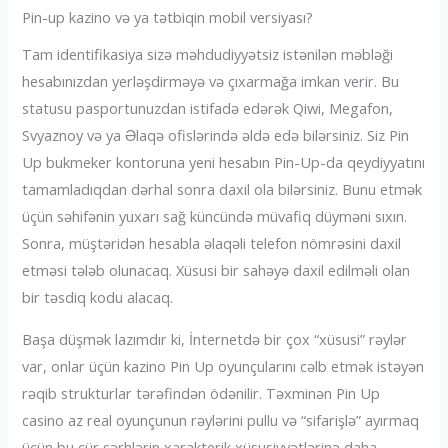
Pin-up kazino və ya tətbiqin mobil versiyası?
Tam identifikasiya sizə məhdudiyyətsiz istənilən məbləği
hesabınızdan yerləşdirməyə və çıxarmağa imkan verir. Bu
statusu pasportunuzdan istifadə edərək Qiwi, Megafon,
Svyaznoy və ya Əlaqə ofislərində əldə edə bilərsiniz. Siz Pin
Up bukmeker kontoruna yeni hesabın Pin-Up-da qeydiyyatını
tamamladıqdan dərhal sonra daxil ola bilərsiniz. Bunu etmək
üçün səhifənin yuxarı sağ küncündə müvafiq düyməni sıxın.
Sonra, müştəridən hesabla əlaqəli telefon nömrəsini daxil
etməsi tələb olunacaq. Xüsusi bir sahəyə daxil edilməli olan
bir təsdiq kodu alacaq.
Başa düşmək lazımdır ki, İnternetdə bir çox “xüsusi” rəylər
var, onlar üçün kazino Pin Up oyunçularını cəlb etmək istəyən
rəqib strukturlar tərəfindən ödənilir. Təxminən Pin Up
casino az real oyunçunun rəylərini pullu və “sifarişlə” ayırmaq
üçün bu cür şərhlərin xarakterik xüsusiyyətlərinə daha