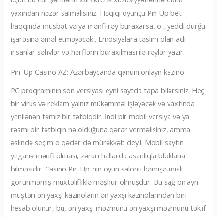
yaxından nəzər salmalısınız. Həqiqi oyunçu Pin Up bet
haqqında müsbət və ya mənfi rəy buraxarsa, o , yeddi durğu
işarəsinə əməl etməyəcək . Emosiyalara təslim olan adi
insanlar səhvlər və hərflərin buraxılması ilə rəylər yazır.
Pin-Up Casino AZ: Azərbaycanda qanuni onlayn kazino
PC proqramının son versiyası eyni saytda tapa bilərsiniz. Heç
bir virus və reklam yalnız mükəmməl işləyəcək və vaxtında
yenilənən təmiz bir tətbiqdir. İndi bir mobil versiya və ya
rəsmi bir tətbiqin nə olduğuna qərar verməlisiniz, amma
əslində seçim o qədər də mürəkkəb deyil. Mobil saytın
yeganə mənfi olması, zəruri hallarda asanlıqla bloklana
bilməsidir. Casino Pin Up-nin oyun salonu həmişə misli
görünməmiş müxtəlifliklə məşhur olmuşdur. Bu sağ onlayn
müştəri ən yaxşı kazinoların ən yaxşı kazinolarından biri
hesab olunur, bu, ən yaxşı məzmunu ən yaxşı məzmunu təklif