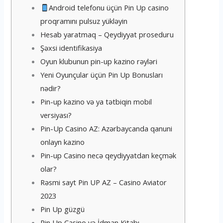
Android telefonu üçün Pin Up casino
proqramını pulsuz yükləyin
Hesab yaratmaq – Qeydiyyat proseduru
Şəxsi identifikasiya
Oyun klubunun pin-up kazino rəyləri
Yeni Oyunçular üçün Pin Up Bonusları
nədir?
Pin-up kazino və ya tətbiqin mobil
versiyası?
Pin-Up Casino AZ: Azərbaycanda qanuni
onlayn kazino
Pin-up Casino necə qeydiyyatdan keçmək
olar?
Rəsmi sayt Pin UP AZ – Casino Aviator
2023
Pin Up güzgü
Pin Up Casino və İdman Kitabı