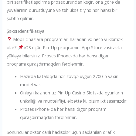
biri sertifikatlaşdırma prosedurundan keçir, ona görə də
yuvalarının dürüstlüyünə və təhlükəsizliyinə hər hansı bir
şübhə qalmır.
Şəxsi identifikasiya
Mobil cihazlara proqramları haradan və necə yükləmək
olar?
iOS üçün Pin-Up proqramını App Store vasitəsilə
yükləyə bilərsiniz. Proses iPhone-da hər hansı digər
proqramı quraşdırmaqdan fərqlənmir.
Hazırda kataloqda hər zövqə uyğun 2700-ə yaxın
model var.
Onlayn kazinomuz Pin Up Casino Slots-da oyunların
unikallığı və müxtəlifliyi, əlbəttə ki, bizim ixtisasımızdır.
Proses iPhone-da hər hansı digər proqramı
quraşdırmaqdan fərqlənmir.
Sonuncular əksər canlı hadisələr üçün saxlanılan qrafik