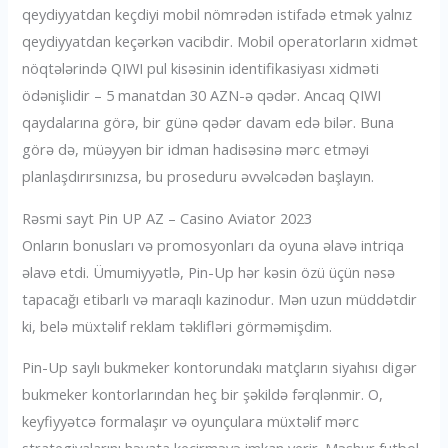
qeydiyyatdan keçdiyi mobil nömrədən istifadə etmək yalnız
qeydiyyatdan keçərkən vacibdir. Mobil operatorların xidmət
nöqtələrində QIWI pul kisəsinin identifikasiyası xidməti
ödənişlidir – 5 manatdan 30 AZN-ə qədər. Ancaq QIWI
qaydalarına görə, bir günə qədər davam edə bilər. Buna
görə də, müəyyən bir idman hadisəsinə mərc etməyi
planlaşdırırsınızsa, bu proseduru əvvəlcədən başlayın.
Rəsmi sayt Pin UP AZ – Casino Aviator 2023
Onların bonusları və promosyonları da oyuna əlavə intriqa
əlavə etdi. Ümumiyyətlə, Pin-Up hər kəsin özü üçün nəsə
tapacağı etibarlı və maraqlı kazinodur. Mən uzun müddətdir
ki, belə müxtəlif reklam təklifləri görməmişdim.
Pin-Up saylı bukmeker kontorundakı matçların siyahısı digər
bukmeker kontorlarından heç bir şəkildə fərqlənmir. O,
keyfiyyətcə formalaşır və oyunçulara müxtəlif mərc