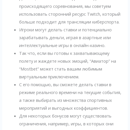
происходящего соревнования, мы советуем
использовать сторонний ресурс Twitch, который
больше подходит для трансляции киберспорта.
Игроки могут делать ставки и потенциально
зарабатывать деньги, играя в азартные или
интеллектуальные игры в онлайн-казино.
Так что, если вы готовы к захватывающему
полету и жаждете новых эмоций, “Авиатор” на
“Mostbet” может стать вашим любимым
виртуальным приключением.
С его помощью, вы сможете делать ставки в
режиме реального времени на текущие события,
а также выбирать из множества спортивных
мероприятий и выгодных коэффициентов.
Для некоторых бонусов могут существовать
ограничения, например, игры, в которых они