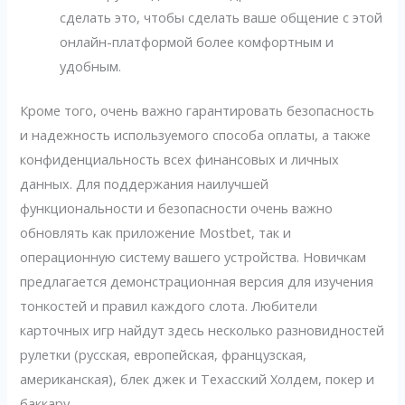
сделать это, чтобы сделать ваше общение с этой
онлайн-платформой более комфортным и
удобным.
Кроме того, очень важно гарантировать безопасность
и надежность используемого способа оплаты, а также
конфиденциальность всех финансовых и личных
данных. Для поддержания наилучшей
функциональности и безопасности очень важно
обновлять как приложение Mostbet, так и
операционную систему вашего устройства. Новичкам
предлагается демонстрационная версия для изучения
тонкостей и правил каждого слота. Любители
карточных игр найдут здесь несколько разновидностей
рулетки (русская, европейская, французская,
американская), блек джек и Техасский Холдем, покер и
баккару.