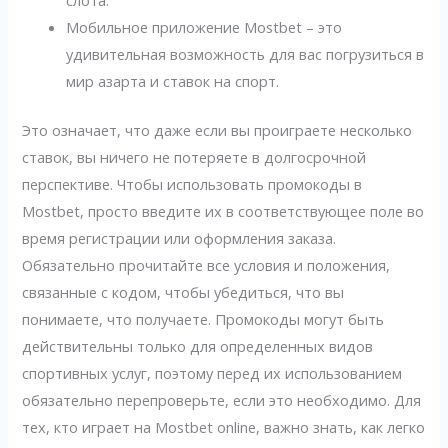
слота.
Мобильное приложение Mostbet – это
удивительная возможность для вас погрузиться в
мир азарта и ставок на спорт.
Это означает, что даже если вы проиграете несколько
ставок, вы ничего не потеряете в долгосрочной
перспективе. Чтобы использовать промокоды в
Mostbet, просто введите их в соответствующее поле во
время регистрации или оформления заказа.
Обязательно прочитайте все условия и положения,
связанные с кодом, чтобы убедиться, что вы
понимаете, что получаете. Промокоды могут быть
действительны только для определенных видов
спортивных услуг, поэтому перед их использованием
обязательно перепроверьте, если это необходимо. Для
тех, кто играет на Mostbet online, важно знать, как легко