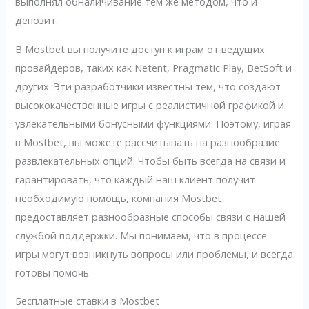
выполнял обналичивание тем же методом, что и
депозит.
В Mostbet вы получите доступ к играм от ведущих
провайдеров, таких как Netent, Pragmatic Play, BetSoft и
других. Эти разработчики известны тем, что создают
высококачественные игры с реалистичной графикой и
увлекательными бонусными функциями. Поэтому, играя
в Mostbet, вы можете рассчитывать на разнообразие
развлекательных опций. Чтобы быть всегда на связи и
гарантировать, что каждый наш клиент получит
необходимую помощь, компания Mostbet
предоставляет разнообразные способы связи с нашей
службой поддержки. Мы понимаем, что в процессе
игры могут возникнуть вопросы или проблемы, и всегда
готовы помочь.
Бесплатные ставки в Mostbet