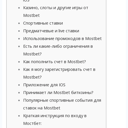
Казино, слоты и другие игры от
Mostbet
Спортивные ставки
Предматчевые и live ставки
Использование промокодов в Mostbet
Есть ли какие-либо ограничения в
Mostbet?
Как пополнить счет в Mostbet?
Как я могу зарегистрировать счет в
Mostbet?
Приложение для IOS
Принимает ли Mostbet биткоины?
Популярные спортивные события для
ставок на Mostbet
Краткая инструкция по входу в
Мостбет: