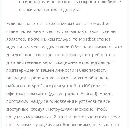
на ипподром и возможность сохранять любимые
ставки для быстрого доступа.
Если вы являетесь поклонником бокса, то Mostbet
станет идеальным местом для ваших ставок. Если вы
являетесь поклонником гольфа, то Mostbet станет
идеальным местом для ставок. Обратите внимание, что
для успешного вывода средств могут потребоваться
дополнительные верификационные процедуры для
подтверждения вашей личности и безопасности
операции. Приложение Mostbet можно обновить,
найдя его в App Store (для устройств iOS) или на
официальном сайте (для устройств Android). Найдя
программу, найдите обновления и установите все
доступные, следуя инструкциям на экране. Чтобы
получить максимальный опыт и воспользоваться всеми
последними функциями и обновлениями, очень важно