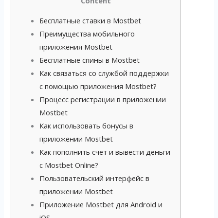
Content
Бесплатные ставки в Mostbet
Преимущества мобильного
приложения Mostbet
Бесплатные спины в Mostbet
Как связаться со службой поддержки
с помощью приложения Mostbet?
Процесс регистрации в приложении
Mostbet
Как использовать бонусы в
приложении Mostbet
Как пополнить счет и вывести деньги
с Mostbet Online?
Пользовательский интерфейс в
приложении Mostbet
Приложение Mostbet для Android и
iOS