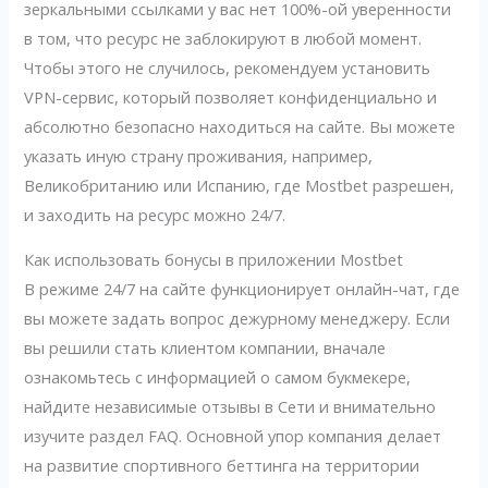
зеркальными ссылками у вас нет 100%-ой уверенности
в том, что ресурс не заблокируют в любой момент.
Чтобы этого не случилось, рекомендуем установить
VPN-сервис, который позволяет конфиденциально и
абсолютно безопасно находиться на сайте. Вы можете
указать иную страну проживания, например,
Великобританию или Испанию, где Mostbet разрешен,
и заходить на ресурс можно 24/7.
Как использовать бонусы в приложении Mostbet
В режиме 24/7 на сайте функционирует онлайн-чат, где
вы можете задать вопрос дежурному менеджеру. Если
вы решили стать клиентом компании, вначале
ознакомьтесь с информацией о самом букмекере,
найдите независимые отзывы в Сети и внимательно
изучите раздел FAQ. Основной упор компания делает
на развитие спортивного беттинга на территории