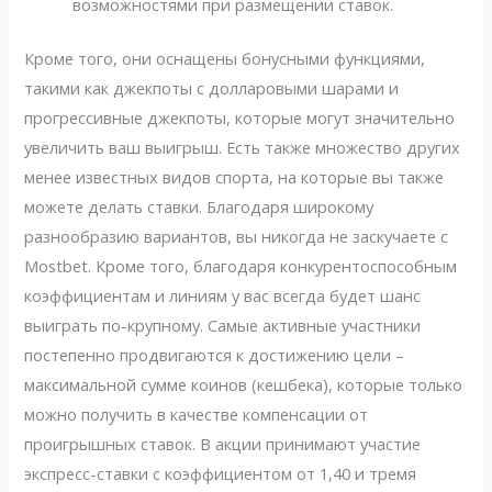
возможностями при размещении ставок.
Кроме того, они оснащены бонусными функциями,
такими как джекпоты с долларовыми шарами и
прогрессивные джекпоты, которые могут значительно
увеличить ваш выигрыш. Есть также множество других
менее известных видов спорта, на которые вы также
можете делать ставки. Благодаря широкому
разнообразию вариантов, вы никогда не заскучаете с
Mostbet. Кроме того, благодаря конкурентоспособным
коэффициентам и линиям у вас всегда будет шанс
выиграть по-крупному. Самые активные участники
постепенно продвигаются к достижению цели –
максимальной сумме коинов (кешбека), которые только
можно получить в качестве компенсации от
проигрышных ставок. В акции принимают участие
экспресс-ставки с коэффициентом от 1,40 и тремя