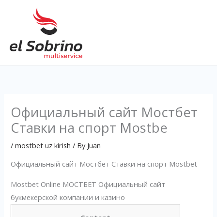
Skip
to
content
Официальный сайт Мостбет
Ставки на спорт Mostbe
/
mostbet uz kirish
/ By
Juan
Официальный сайт Мостбет Ставки на спорт Mostbet
Mostbet Online МОСТБЕТ Официальный сайт
букмекерской компании и казино