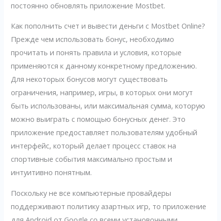
постоянно обновлять приложение Mostbet.
Как пополнить счет и вывести деньги с Mostbet Online?
Прежде чем использовать бонус, необходимо
прочитать и понять правила и условия, которые
применяются к данному конкретному предложению.
Для некоторых бонусов могут существовать
ограничения, например, игры, в которых они могут
быть использованы, или максимальная сумма, которую
можно выиграть с помощью бонусных денег. Это
приложение предоставляет пользователям удобный
интерфейс, который делает процесс ставок на
спортивные события максимально простым и
интуитивно понятным.
Поскольку не все компьютерные провайдеры
поддерживают политику азартных игр, то приложение
для Android от Google со всеми установочными