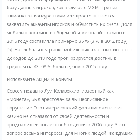
базу данных игроков, как в случае с MGM. Третьи
шпионят за конкурентами или просто пытаются
захватить аккаунты игроков и обчистить их счета. Доля
мобильных казино в общем объеме онлайн-казино в
2015 году составляла примерно 35 % (3 % в 2012 году)
[5]. На глобальном рынке мобильных азартных игр рост
доходов до 2019 года прогнозируется достичь в
среднем на 43, 08 % больше, чем в 2015 году.
Используйте Акции И Бонусы
Совсем недавно Луи Колавеккио, известный как
«Монета», был арестован за вышеописанное
нарушение. Этот американский фальшивомонетчик
казино не отказался от своей деятельности и
продолжил ее после освобождения в 2006 году. Этот
вопрос весьма интересен для многих людей, жаждущих