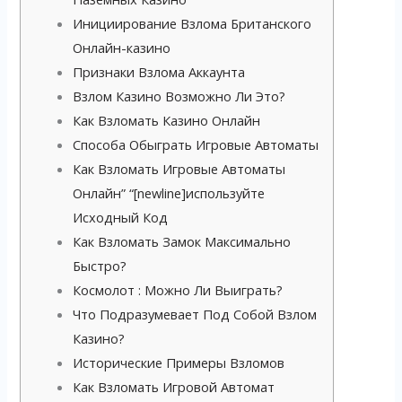
Инициирование Взлома Британского
Онлайн-казино
Признаки Взлома Аккаунта
Взлом Казино Возможно Ли Это?
Как Взломать Казино Онлайн
Способа Обыграть Игровые Автоматы
Как Взломать Игровые Автоматы
Онлайн” “[newline]используйте
Исходный Код
Как Взломать Замок Максимально
Быстро?
Космолот : Можно Ли Выиграть?
Что Подразумевает Под Собой Взлом
Казино?
Исторические Примеры Взломов
Как Взломать Игровой Автомат