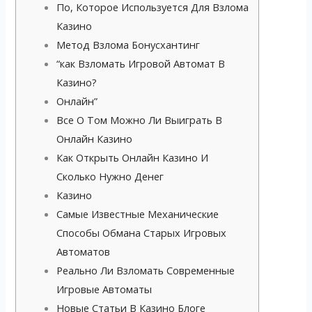
По, Которое Используется Для Взлома
Казино
Метод Взлома Бонусхантинг
“как Взломать Игровой Автомат В
Казино?
Онлайн”
Все О Том Можно Ли Выиграть В
Онлайн Казино
Как Открыть Онлайн Казино И
Сколько Нужно Денег
Казино
Самые Известные Механические
Способы Обмана Старых Игровых
Автоматов
Реально Ли Взломать Современные
Игровые Автоматы
Новые Статьи В Казино Блоге