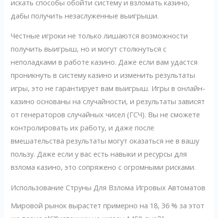
искать способы обойти систему и взломать казино,
дабы получить незаслуженные выигрыши.
Честные игроки не только лишаются возможности
получить выигрыш, но и могут столкнуться с
неполадками в работе казино. Даже если вам удастся
проникнуть в систему казино и изменить результаты
игры, это не гарантирует вам выигрыш. Игры в онлайн-
казино основаны на случайности, и результаты зависят
от генераторов случайных чисел (ГСЧ). Вы не сможете
контролировать их работу, и даже после
вмешательства результаты могут оказаться не в вашу
пользу. Даже если у вас есть навыки и ресурсы для
взлома казино, это сопряжено с огромными рисками.
Использование Струны Для Взлома Игровых Автоматов
Мировой рынок вырастет примерно на 18, 36 % за этот