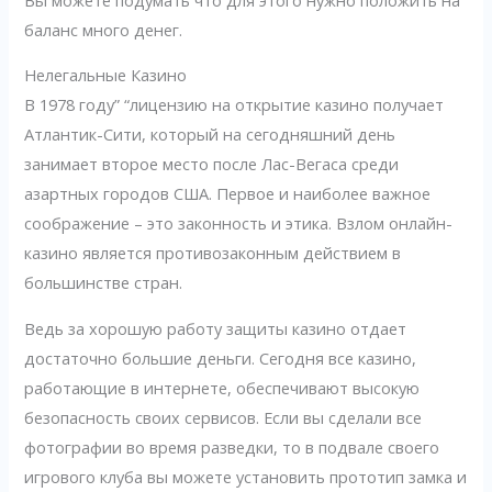
баланс много денег.
Нелегальные Казино
В 1978 году” “лицензию на открытие казино получает
Атлантик-Сити, который на сегодняшний день
занимает второе место после Лас-Вегаса среди
азартных городов США. Первое и наиболее важное
соображение – это законность и этика. Взлом онлайн-
казино является противозаконным действием в
большинстве стран.
Ведь за хорошую работу защиты казино отдает
достаточно большие деньги. Сегодня все казино,
работающие в интернете, обеспечивают высокую
безопасность своих сервисов. Если вы сделали все
фотографии во время разведки, то в подвале своего
игрового клуба вы можете установить прототип замка и