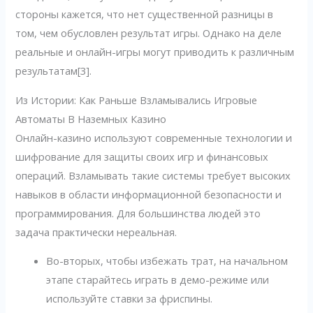
стороны кажется, что нет существенной разницы в
том, чем обусловлен результат игры. Однако на деле
реальные и онлайн-игры могут приводить к различным
результатам[3].
Из Истории: Как Раньше Взламывались Игровые
Автоматы В Наземных Казино
Онлайн-казино используют современные технологии и
шифрование для защиты своих игр и финансовых
операций. Взламывать такие системы требует высоких
навыков в области информационной безопасности и
программирования. Для большинства людей это
задача практически нереальная.
Во-вторых, чтобы избежать трат, на начальном
этапе старайтесь играть в демо-режиме или
используйте ставки за фриспины.