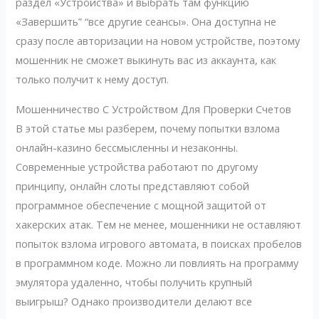
раздел «Устройства» и выбрать там функцию
«Завершить” “все другие сеансы». Она доступна не
сразу после авторизации на новом устройстве, поэтому
мошенник не сможет выкинуть вас из аккаунта, как
только получит к нему доступ.
Мошенничество С Устройством Для Проверки Счетов
В этой статье мы разберем, почему попытки взлома
онлайн-казино бессмысленны и незаконны.
Современные устройства работают по другому
принципу, онлайн слоты представляют собой
программное обеспечение с мощной защитой от
хакерских атак. Тем не менее, мошенники не оставляют
попыток взлома игрового автомата, в поисках пробелов
в программном коде. Можно ли повлиять на программу
эмулятора удаленно, чтобы получить крупный
выигрыш? Однако производители делают все