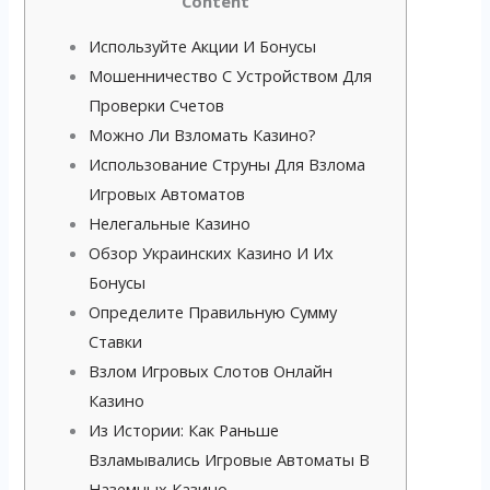
Content
Используйте Акции И Бонусы
Мошенничество С Устройством Для
Проверки Счетов
Можно Ли Взломать Казино?
Использование Струны Для Взлома
Игровых Автоматов
Нелегальные Казино
Обзор Украинских Казино И Их
Бонусы
Определите Правильную Сумму
Ставки
Взлом Игровых Слотов Онлайн
Казино
Из Истории: Как Раньше
Взламывались Игровые Автоматы В
Наземных Казино