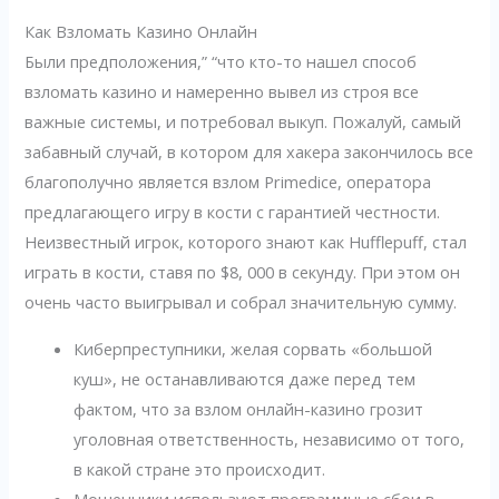
Как Взломать Казино Онлайн
Были предположения,” “что кто-то нашел способ
взломать казино и намеренно вывел из строя все
важные системы, и потребовал выкуп. Пожалуй, самый
забавный случай, в котором для хакера закончилось все
благополучно является взлом Primedice, оператора
предлагающего игру в кости с гарантией честности.
Неизвестный игрок, которого знают как Hufflepuff, стал
играть в кости, ставя по $8, 000 в секунду. При этом он
очень часто выигрывал и собрал значительную сумму.
Киберпреступники, желая сорвать «большой
куш», не останавливаются даже перед тем
фактом, что за взлом онлайн-казино грозит
уголовная ответственность, независимо от того,
в какой стране это происходит.