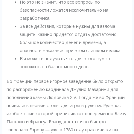
Но это не значит, что все вопросы по
безопасности ложатся исключительно на
разработчика.
За все действия, которые нужны для взлома
защиты казино придется отдать достаточно
большое количество денег и времени, а
опасность наказания при этом слишком велика.
Вы можете подумать что для этого нужно
положить на баланс много денег.
Во Франции первое игорное заведение было открыто
по распоряжению кардинала Джулио Мазарини для
пополнения казны Людовика XIV. Тогда же во Франции
появились первые столы для игры в рулетку. Рулетка,
изобретение которой приписывают попеременно Блезу
Паскалю и Франсуа Блану, достаточно быстро
завоевала Европу — уже в 1780 году практически ни