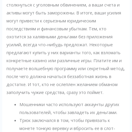
столкнуться с уголовным обвинением, а ваши счета и
активы могут быть заморожены. В итоге, ваши усилия
могут привести к серьезным юридическим
последствиям и финансовым убыткам. Тем, кто
охотится за халявными деньгами без приложения
усилий, всегда что-нибудь предложат. Некоторые
предлагают купить у них варианты того, как взломать
конкретные казино или различные игры. Платите им и
получаете волшебную программу или секретный метод,
после чего должна начаться беззаботная жизнь в
достатке. И тот, кто не ослеплен желанием обманом
заполучить чужие средства, сразу это поймет.
Мошенники часто используют аккаунты других
пользователей, чтобы завладеть их деньгами.
Трюк заключался в том, чтобы привязать к
монете тонкую веревку и вбросить ее в слот-