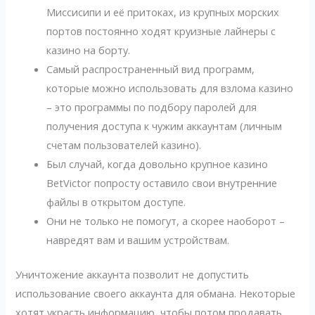
Миссисипи и её притоках, из крупных морских
портов постоянно ходят круизные лайнеры с
казино на борту.
Самый распространенный вид программ,
которые можно использовать для взлома казино
– это программы по подбору паролей для
получения доступа к чужим аккаунтам (личным
счетам пользователей казино).
Был случай, когда довольно крупное казино
BetVictor попросту оставило свои внутренние
файлы в открытом доступе.
Они не только не помогут, а скорее наоборот –
навредят вам и вашим устройствам.
Уничтожение аккаунта позволит не допустить
использование своего аккаунта для обмана. Некоторые
хотят украсть информацию, чтобы потом продавать