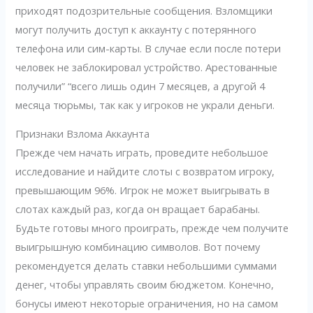
приходят подозрительные сообщения. Взломщики
могут получить доступ к аккаунту с потерянного
телефона или сим-карты. В случае если после потери
человек не заблокировал устройство. Арестованные
получили” “всего лишь один 7 месяцев, а другой 4
месяца тюрьмы, так как у игроков не украли деньги.
Признаки Взлома Аккаунта
Прежде чем начать играть, проведите небольшое
исследование и найдите слоты с возвратом игроку,
превышающим 96%. Игрок не может выигрывать в
слотах каждый раз, когда он вращает барабаны.
Будьте готовы много проиграть, прежде чем получите
выигрышную комбинацию символов. Вот почему
рекомендуется делать ставки небольшими суммами
денег, чтобы управлять своим бюджетом. Конечно,
бонусы имеют некоторые ограничения, но на самом