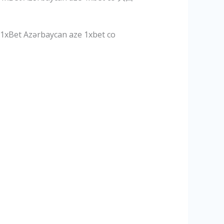
 1xBet Azərbaycan aze 1xbet co