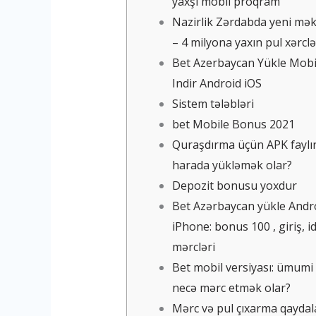
yaxşı mobil proqram
Nazirlik Zərdabda yeni məkt
– 4 milyona yaxın pul xərcl
Bet Azerbaycan Yükle Mobi
Indir Android iOS
Sistem tələbləri
bet Mobile Bonus 2021
Quraşdırma üçün APK faylı
harada yükləmək olar?
Depozit bonusu yoxdur
Bet Azərbaycan yükle Andr
iPhone: bonus 100 , giriş, 
mərcləri
Bet mobil versiyası: ümumi 
necə mərc etmək olar?
Mərc və pul çıxarma qaydal