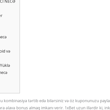
Cİ NECƏ
er
necə
oid və
 Yüklə
 necə
 kombinasiya tərtib edə bilərsiniz və öz kuponunuzu paylaş
a əlavə bonus almaq imkanı verir. 1xBet uzun illərdir ki, inki