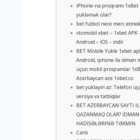
iPhone-na proqramı 1xBet 
yükləmək olar?
bet futbol nece merc etmek
vtomobil xbet – 1xbet APK 
Android – iOS – indir
BET Mobile Yukle 1xbet ap
Android, iphone ilə idman m
üçün mobil proqramlar 1xB
Azərbaycan aze 1xbet.co
bet yükləyin az: Telefon ü
versiya və tətbiqlər
BET AZERBAYCAN SAYTI I
QAZANMAQ OLAR? İDMAN
HADISƏLƏRINƏ TƏXMIN
Canlı