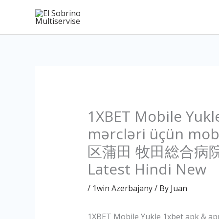
Skip
to
content
1XBET Mobile Yukle
mərcləri üçün mob
区蒲田 牧田総合病院 社会
Latest Hindi New
/
1win Azerbajany
/ By
Juan
1XBET Mobile Yukle 1xbet apk & ap