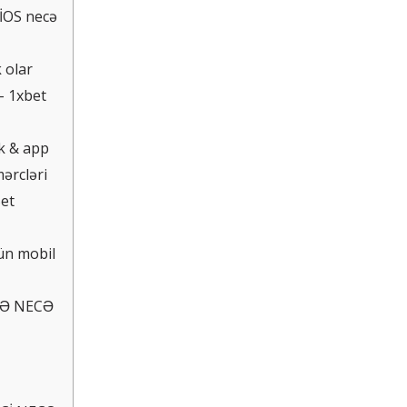
İOS necə
 olar
– 1xbet
k & app
ərcləri
et
çün mobil
LƏ NECƏ