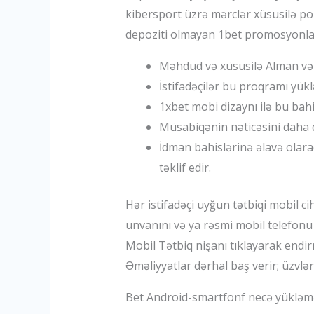
kibersport üzrə mərclər xüsusilə pop
depoziti olmayan 1bet promosyonlar
Məhdud və xüsusilə Alman və bə
İstifadəçilər bu proqramı yükl
1xbet mobi dizaynı ilə bu bahi
Müsabiqənin nəticəsini daha 
İdman bahislərinə əlavə olaraq
təklif edir.
Hər istifadəçi uyğun tətbiqi mobil 
ünvanını və ya rəsmi mobil telefonu 
Mobil Tətbiq nişanı tıklayarak endi
Əməliyyatlar dərhal baş verir; üzvlər
Bet Android-smartfonf necə yükləm