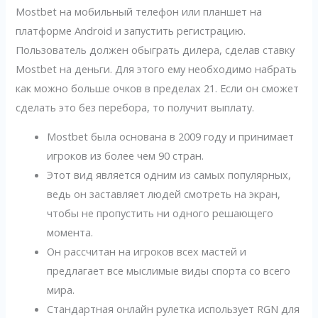
Mostbet на мобильный телефон или планшет на
платформе Android и запустить регистрацию.
Пользователь должен обыграть дилера, сделав ставку
Mostbet на деньги. Для этого ему необходимо набрать
как можно больше очков в пределах 21. Если он сможет
сделать это без перебора, то получит выплату.
Mostbet была основана в 2009 году и принимает
игроков из более чем 90 стран.
Этот вид является одним из самых популярных,
ведь он заставляет людей смотреть на экран,
чтобы не пропустить ни одного решающего
момента.
Он рассчитан на игроков всех мастей и
предлагает все мыслимые виды спорта со всего
мира.
Стандартная онлайн рулетка использует RGN для