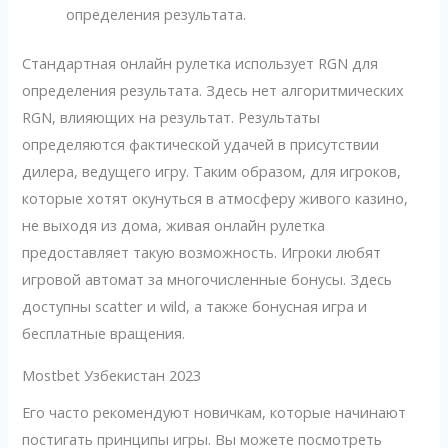
определения результата.
Стандартная онлайн рулетка использует RGN для
определения результата. Здесь нет алгоритмических
RGN, влияющих на результат. Результаты
определяются фактической удачей в присутствии
дилера, ведущего игру. Таким образом, для игроков,
которые хотят окунуться в атмосферу живого казино,
не выходя из дома, живая онлайн рулетка
предоставляет такую возможность. Игроки любят
игровой автомат за многочисленные бонусы. Здесь
доступны scatter и wild, а также бонусная игра и
бесплатные вращения.
Mostbet Узбекистан 2023
Его часто рекомендуют новичкам, которые начинают
постигать принципы игры. Вы можете посмотреть