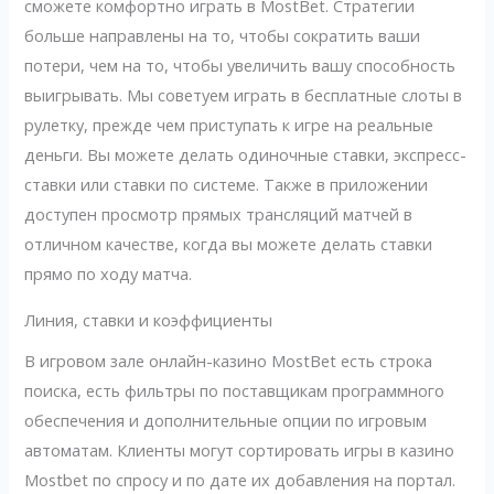
сможете комфортно играть в MostBet. Стратегии
больше направлены на то, чтобы сократить ваши
потери, чем на то, чтобы увеличить вашу способность
выигрывать. Мы советуем играть в бесплатные слоты в
рулетку, прежде чем приступать к игре на реальные
деньги. Вы можете делать одиночные ставки, экспресс-
ставки или ставки по системе. Также в приложении
доступен просмотр прямых трансляций матчей в
отличном качестве, когда вы можете делать ставки
прямо по ходу матча.
Линия, ставки и коэффициенты
В игровом зале онлайн-казино MostBet есть строка
поиска, есть фильтры по поставщикам программного
обеспечения и дополнительные опции по игровым
автоматам. Клиенты могут сортировать игры в казино
Mostbet по спросу и по дате их добавления на портал.