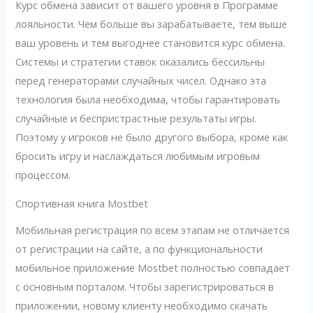
Курс обмена зависит от вашего уровня в Программе
лояльности. Чем больше вы зарабатываете, тем выше
ваш уровень и тем выгоднее становится курс обмена.
Системы и стратегии ставок оказались бессильны
перед генераторами случайных чисел. Однако эта
технология была необходима, чтобы гарантировать
случайные и беспристрастные результаты игры.
Поэтому у игроков не было другого выбора, кроме как
бросить игру и наслаждаться любимым игровым
процессом.
Спортивная книга Mostbet
Мобильная регистрация по всем этапам не отличается
от регистрации на сайте, а по функциональности
мобильное приложение Mostbet полностью совпадает
с основным порталом. Чтобы зарегистрироваться в
приложении, новому клиенту необходимо скачать