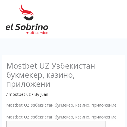
Skip
to
content
Mostbet UZ Узбекистан
букмекер, казино,
приложени
/
mostbet uz
/ By
Juan
Mostbet UZ Узбекистан букмекер, казино, приложение
Mostbet UZ Узбекистан букмекер, казино, приложение