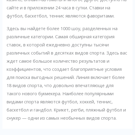
сайте и в приложении 24 часа в сутки. Ставки на
футбол, баскетбол, теннис являются фаворитами.
Здесь вы найдете более 1000 шоу, разделенных на
различные категории. Самая обширная категория
ставок, в которой ежедневно доступны тысячи
различных событий в десятках видов спорта. Здесь вас
ждет самое большое количество результатов и
коэффициентов, что создает благоприятные условия
для поиска выгодных решений. Линия включает более
18 видов спорта, что довольно впечатляюще для
такого нового букмекера. Наиболее популярными
видами спорта являются футбол, хоккей, теннис,
баскетбол и гандбол. Крикет, регби, пляжный футбол и
снукер — одни из самых необычных видов спорта.