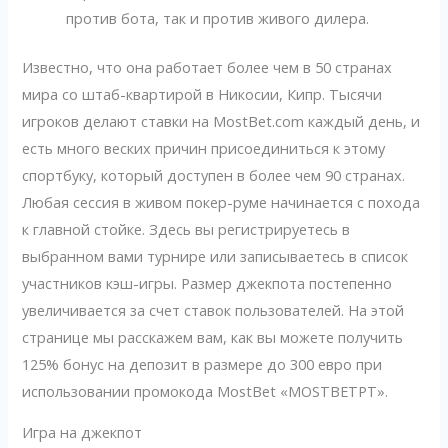
против бота, так и против живого дилера.
Известно, что она работает более чем в 50 странах
мира со штаб-квартирой в Никосии, Кипр. Тысячи
игроков делают ставки на MostBet.com каждый день, и
есть много веских причин присоединиться к этому
спортбуку, который доступен в более чем 90 странах.
Любая сессия в живом покер-руме начинается с похода
к главной стойке. Здесь вы регистрируетесь в
выбранном вами турнире или записываетесь в список
участников кэш-игры. Размер джекпота постепенно
увеличивается за счет ставок пользователей. На этой
странице мы расскажем вам, как вы можете получить
125% бонус на депозит в размере до 300 евро при
использовании промокода MostBet «MOSTBETPT».
Игра на джекпот