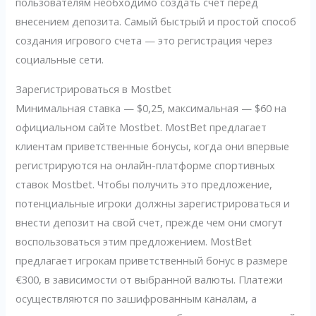
пользователям необходимо создать счет перед
внесением депозита. Самый быстрый и простой способ
создания игрового счета — это регистрация через
социальные сети.
Зарегистрироваться в Mostbet
Минимальная ставка — $0,25, максимальная — $60 на
официальном сайте Mostbet. MostBet предлагает
клиентам приветственные бонусы, когда они впервые
регистрируются на онлайн-платформе спортивных
ставок Mostbet. Чтобы получить это предложение,
потенциальные игроки должны зарегистрироваться и
внести депозит на свой счет, прежде чем они смогут
воспользоваться этим предложением. MostBet
предлагает игрокам приветственный бонус в размере
€300, в зависимости от выбранной валюты. Платежи
осуществляются по зашифрованным каналам, а