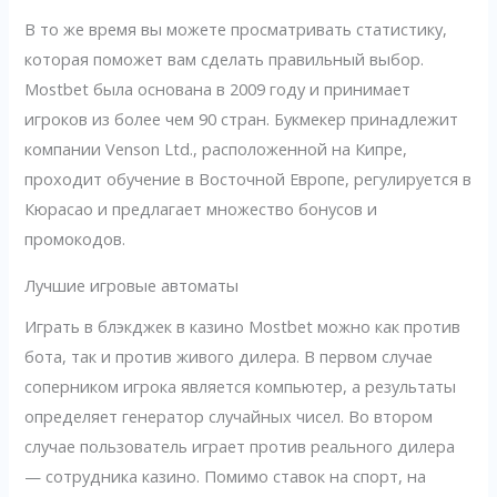
В то же время вы можете просматривать статистику,
которая поможет вам сделать правильный выбор.
Mostbet была основана в 2009 году и принимает
игроков из более чем 90 стран. Букмекер принадлежит
компании Venson Ltd., расположенной на Кипре,
проходит обучение в Восточной Европе, регулируется в
Кюрасао и предлагает множество бонусов и
промокодов.
Лучшие игровые автоматы
Играть в блэкджек в казино Mostbet можно как против
бота, так и против живого дилера. В первом случае
соперником игрока является компьютер, а результаты
определяет генератор случайных чисел. Во втором
случае пользователь играет против реального дилера
— сотрудника казино. Помимо ставок на спорт, на