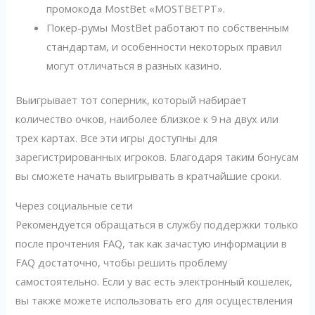
промокода MostBet «MOSTBETPT».
Покер-румы MostBet работают по собственным
стандартам, и особенности некоторых правил
могут отличаться в разных казино.
Выигрывает тот соперник, который набирает
количество очков, наиболее близкое к 9 на двух или
трех картах. Все эти игры доступны для
зарегистрированных игроков. Благодаря таким бонусам
вы сможете начать выигрывать в кратчайшие сроки.
Через социальные сети
Рекомендуется обращаться в службу поддержки только
после прочтения FAQ, так как зачастую информации в
FAQ достаточно, чтобы решить проблему
самостоятельно. Если у вас есть электронный кошелек,
вы также можете использовать его для осуществления