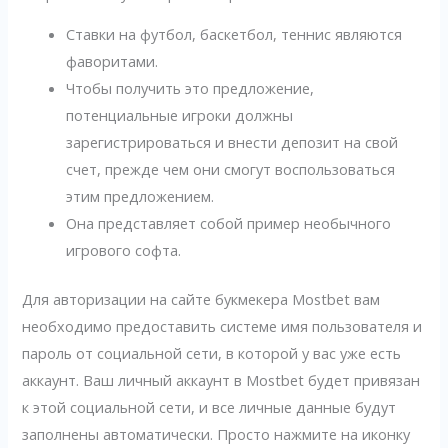
Ставки на футбол, баскетбол, теннис являются
фаворитами.
Чтобы получить это предложение,
потенциальные игроки должны
зарегистрироваться и внести депозит на свой
счет, прежде чем они смогут воспользоваться
этим предложением.
Она представляет собой пример необычного
игрового софта.
Для авторизации на сайте букмекера Mostbet вам
необходимо предоставить системе имя пользователя и
пароль от социальной сети, в которой у вас уже есть
аккаунт. Ваш личный аккаунт в Mostbet будет привязан
к этой социальной сети, и все личные данные будут
заполнены автоматически. Просто нажмите на иконку