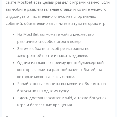
сайте Mostbet есть целый раздел с играми казино. Если
вы любите развлекательные ставки и хотите немного
отдохнуть от тщательного анализа спортивных
событий, обязательно загляните в эту категорию игр.
На MostBet вы можете найти множество
различных способов игры в покер.
Затем выбрать способ регистрации по
электронной почте и нажать «далее».
Одним из главных преимуществ букмекерской
конторы является разнообразие событий, на
которые можно делать ставки.
Заработанные монеты вы можете обменять на
бонусы по выгодному курсу.
Здесь доступны scatter и wild, а также бонусная
игра и бесплатные вращения.