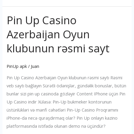
Pin Up Casino
Pin
Up
Azerbaijan Oyun
Casino
Azerbaijan
klubunun rəsmi sayt
Oyun
klubunun
rəsmi
PinUp apk
/
Juan
sayt
Pin Up Casino Azerbaijan Oyun klubunun rəsmi saytı Rəsmi
veb saytı bağlayın️ Sürətli ödənişlər, gündəlik bonuslar, bütün
bunlar sizi pin up casinoda gözləyir Content IPhone üçün Pin
Up Casino indir Xülasə: Pin-Up bukmeker kontorunun
üstünlükləri və mənfi cəhətləri Pin-Up Casino Proqramını
iPhone-da necə quraşdırmaq olar? Pin Up onlayn kazino
platformasında istifadə olunan demo nə üçündür?