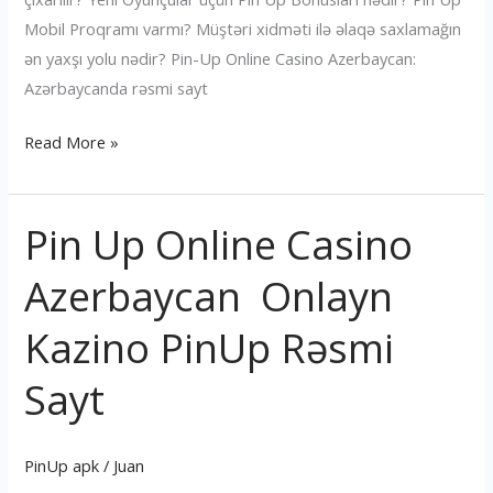
Mobil Proqramı varmı? Müştəri xidməti ilə əlaqə saxlamağın
ən yaxşı yolu nədir? Pin-Up Online Casino Azerbaycan:
Azərbaycanda rəsmi sayt
Read More »
Pin Up Online Casino
Pin
Up
Azerbaycan ️ Onlayn
Online
Casino
Kazino PinUp Rəsmi
Azerbaycan
Sayt
Onlayn
Kazino
PinUp apk
/
Juan
PinUp