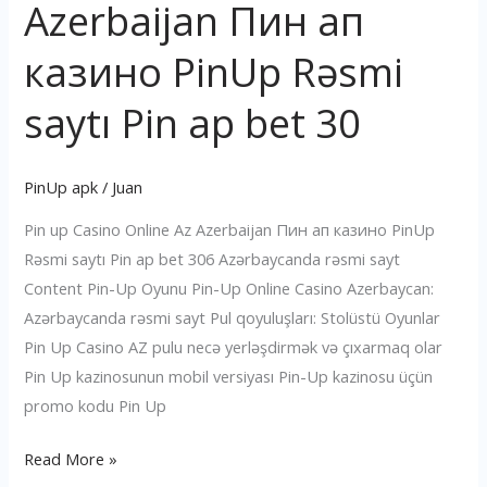
Azerbaijan Пин ап
Casino
Online
казино PinUp Rəsmi
Az
Azerbaijan
saytı Pin ap bet 30
Пин
ап
PinUp apk
/
Juan
казино
PinUp
Pin up Casino Online Az Azerbaijan Пин ап казино PinUp
Rəsmi
Rəsmi saytı Pin ap bet 306 Azərbaycanda rəsmi sayt
saytı
Content Pin-Up Oyunu Pin-Up Online Casino Azerbaycan:
Pin
Azərbaycanda rəsmi sayt Pul qoyuluşları: Stolüstü Oyunlar
ap
Pin Up Casino AZ pulu necə yerləşdirmək və çıxarmaq olar
bet
Pin Up kazinosunun mobil versiyası Pin-Up kazinosu üçün
30
promo kodu Pin Up
Read More »