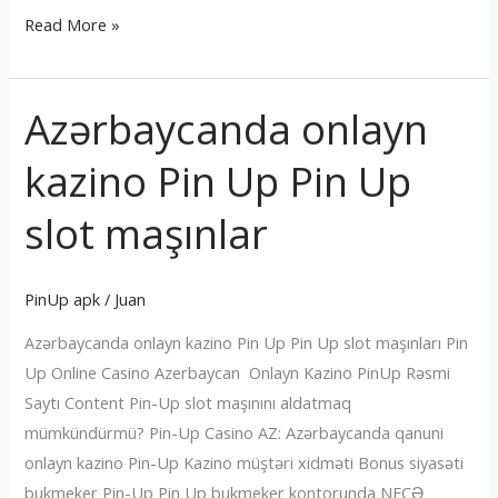
Read More »
Azərbaycanda onlayn
Azərbaycanda
onlayn
kazino Pin Up Pin Up
kazino
Pin
slot maşınlar
Up
Pin
Up
PinUp apk
/
Juan
slot
Azərbaycanda onlayn kazino Pin Up Pin Up slot maşınları Pin
maşınlar
Up Online Casino Azerbaycan ️ Onlayn Kazino PinUp Rəsmi
Saytı Content Pin-Up slot maşınını aldatmaq
mümkündürmü? Pin-Up Casino AZ: Azərbaycanda qanuni
onlayn kazino Pin-Up Kazino müştəri xidməti Bonus siyasəti
bukmeker Pin-Up Pin Up bukmeker kontorunda NECƏ