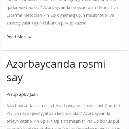
qədər vaxt aparır? Azərbaycanda mövcud olan Depozit və
Çıxarma Metodları Pin Up oynamaq üçün məsləhətlər və
strategiyalar Oyun klubunun pin-up kazino
Read More »
Azərbaycanda rəsmi
Azərbaycanda
rəsmi
say
say
PinUp apk
/
Juan
Azərbaycanda rəsmi sayt Azərbaycanda rəsmi sayt Content
Pin Up necə qeydiyyatdan keçmək olar? Azərbaycanda
onlayn kazino Pin Up Pin Up slot maşınlar Pin Up bonus pul
çıxarılır? Yeni Oyunçular üçün Pin Up Bonusları nədir? Pin Up