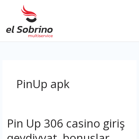
Skip
to
content
PinUp apk
Pin Up 306 casino giriş
Pin
Up
qeydiyyat, bonuslar,
306