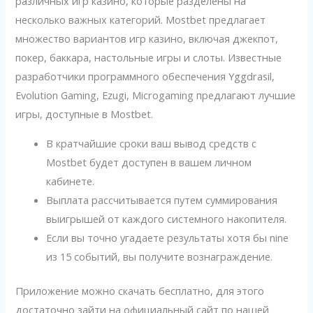
различных игр казино, которые разделены на
несколько важных категорий. Mostbet предлагает
множество вариантов игр казино, включая джекпот,
покер, баккара, настольные игры и слоты. Известные
разработчики программного обеспечения Yggdrasil,
Evolution Gaming, Ezugi, Microgaming предлагают лучшие
игры, доступные в Mostbet.
В кратчайшие сроки ваш вывод средств с
Mostbet будет доступен в вашем личном
кабинете.
Выплата рассчитывается путем суммирования
выигрышей от каждого системного накопителя.
Если вы точно угадаете результаты хотя бы nine
из 15 событий, вы получите вознаграждение.
Приложение можно скачать бесплатно, для этого
достаточно зайти на официальный сайт по нашей