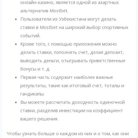
онлайн-казино, является одной из азартных
альтернатив Mostbet.
Пользователи из Узбекистана могут делать
ставки в Mostbet на широкий выбор спортивных
событий.
Кроме того, с помощью приложения можно
делать ставки, пополнять счет, делая депозит,
выводить деньги, отыгрывать приветственные
бонусы и т. д.
Первая часть содержит наиболее важные
результаты, такие как итоговый счет, тоталы и
гандикапы.
Вы можете рассчитать доходность одиночной
ставки, разделив инвестиции на коэффициент
вашего решения.
Чтобы узнать больше о каждом из них и о том, как они