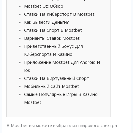
Mostbet Uz: Обзор
Ставки На Киберспорт В Mostbet
Как Вывести Деньги?
Ставки На Спорт В Mostbet
Варианты Ставок Mostbet
Приветственный Бонус Для
Киберспорта И Казино
Приложение Mostbet Для Android И
Ios
Ставки На Виртуальный Спорт
Мобильный Сайт Mostbet
Самые Популярные Игры В Казино
Mostbet
В Mostbet вы можете выбрать из широкого спектра