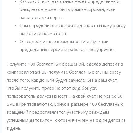
Как следствие, эта ставка несет определенный
риск, но он может быть компенсирован, если
ваша догадка верна.
Там определитесь, какой вид спорта и какую игру
вы хотите посмотреть.
Он содержит все возможности и функции
предыдущих версий и работает безупречно.
Получите 100 бесплатных вращений, сделав депозит в
криптовалютах! Вы получите бесплатные спины сразу
после того, как деньги будут зачислены на ваш счет.
Чтобы получить право на этот вид бонуса,
пользователь должен внести на свой счет не менее 50
BRL в криптовалютах. Бонус в размере 100 бесплатных
вращений предоставляется участнику с каждым
успешным депозитом, с ограничением на один депозит
в день.