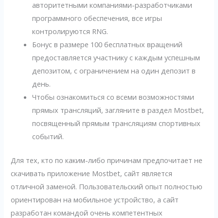
авторитетными компаниями-разработчиками
программного обеспечения, все игры
контролируются RNG.
Бонус в размере 100 бесплатных вращений
предоставляется участнику с каждым успешным
депозитом, с ограничением на один депозит в
день.
Чтобы ознакомиться со всеми возможностями
прямых трансляций, загляните в раздел Mostbet,
посвященный прямым трансляциям спортивных
событий.
Для тех, кто по каким-либо причинам предпочитает не
скачивать приложение Mostbet, сайт является
отличной заменой. Пользовательский опыт полностью
ориентирован на мобильное устройство, а сайт
разработан командой очень компетентных