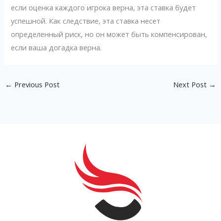
если оценка каждого игрока верна, эта ставка будет
успешной. Как следствие, эта ставка несет
определенный риск, но он может быть компенсирован,
если ваша догадка верна.
←
Previous Post
Next Post
→