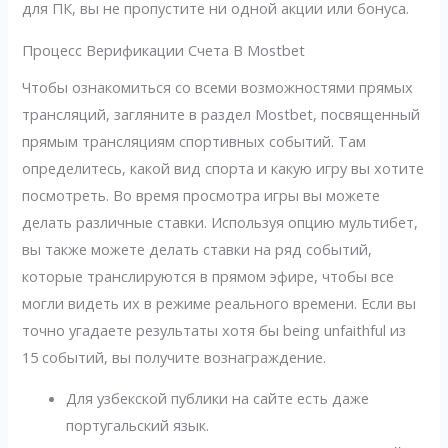
для ПК, вы не пропустите ни одной акции или бонуса.
Процесс Верификации Счета В Mostbet
Чтобы ознакомиться со всеми возможностями прямых
трансляций, загляните в раздел Mostbet, посвященный
прямым трансляциям спортивных событий. Там
определитесь, какой вид спорта и какую игру вы хотите
посмотреть. Во время просмотра игры вы можете
делать различные ставки. Используя опцию мультибет,
вы также можете делать ставки на ряд событий,
которые транслируются в прямом эфире, чтобы все
могли видеть их в режиме реального времени. Если вы
точно угадаете результаты хотя бы being unfaithful из
15 событий, вы получите вознаграждение.
Для узбекской публики на сайте есть даже
португальский язык.