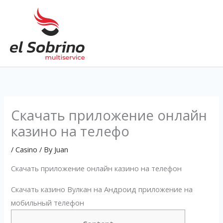
Skip
to
content
Скачать приложение онлайн
казино на телефо
/
Casino
/ By
Juan
Скачать приложение онлайн казино на телефон
Скачать казино Вулкан на Андроид приложение на
мобильный телефон