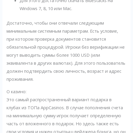
Для этого достаточно скачать BlueStacks на
Windows 7, 8, 10 или Mac.
Достаточно, чтобы они отвечали следующим
минимальным системным параметрам. Есть условие,
при котором проверка документов становится
обязательной процедурой. Игроки без верификации не
могут выводить суммы более 1000 USD (или
эквивалента в других валютах). Для этого пользователь
должен подтвердить свою личность, возраст и адрес
проживания.
О казино:
Это самый распространенный вариант подарка в
клубах из ТОПа AppCasinos. В случае пополнения счета
на минимальную сумму игрок получает определенную
часть от вложенного в подарок. Но здесь также есть
свои условия и нужен отыгрыш вейджера бонуса, но он