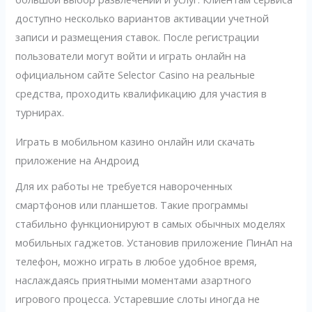
доступно несколько вариантов активации учетной
записи и размещения ставок. После регистрации
пользователи могут войти и играть онлайн на
официальном сайте Selector Casino на реальные
средства, проходить квалификацию для участия в
турнирах.
Играть в мобильном казино онлайн или скачать
приложение на Андроид
Для их работы не требуется навороченных
смартфонов или планшетов. Такие программы
стабильно функционируют в самых обычных моделях
мобильных гаджетов. Установив приложение ПинАп на
телефон, можно играть в любое удобное время,
наслаждаясь приятными моментами азартного
игрового процесса. Устаревшие слоты иногда не