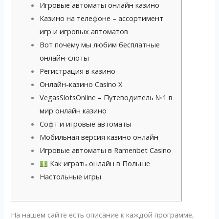
Игровые автоматы онлайн казино
Казино на телефоне – ассортимент
игр и игровых автоматов
Вот почему мы любим бесплатные
онлайн-слоты
Регистрация в казино
Онлайн-казино Casino X
VegasSlotsOnline – Путеводитель №1 в
мир онлайн казино
Софт и игровые автоматы
Мобильная версия казино онлайн
Игровые автоматы в Ramenbet Casino
Как играть онлайн в Польше
Настольные игры
На нашем сайте есть описание к каждой программе,