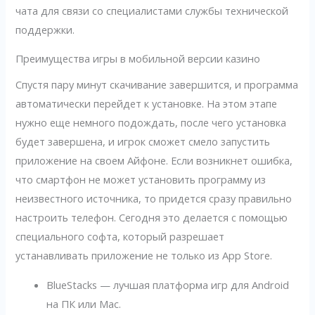
чата для связи со специалистами службы технической
поддержки.
Преимущества игры в мобильной версии казино
Спустя пару минут скачивание завершится, и программа
автоматически перейдет к установке. На этом этапе
нужно еще немного подождать, после чего установка
будет завершена, и игрок сможет смело запустить
приложение на своем Айфоне. Если возникнет ошибка,
что смартфон не может установить программу из
неизвестного источника, то придется сразу правильно
настроить телефон. Сегодня это делается с помощью
специального софта, который разрешает
устанавливать приложение не только из App Store.
BlueStacks — лучшая платформа игр для Android
на ПК или Mac.