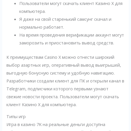
Пользователи могут скачать клиент Казино Х для
компьютера.
Я даже на свой старенький самсунг скачал и
нормально работает.
На время проведения верификации аккаунт могут
заморозить и приостановить вывод средств.
К преимуществам Casino X можно отнести широкий
выбор азартных игр, оперативный вывод выигрышей,
выгодную бонусную систему и удобную навигацию.
Разработчики создали клиент для ПК и открыли канал в
Telegram, подписчики которого первыми узнают
свежие новости проекта. Пользователи могут скачать
клиент Казино Х для компьютера.
Типы игр
Игра в казино 7K на реальные деньги доступна