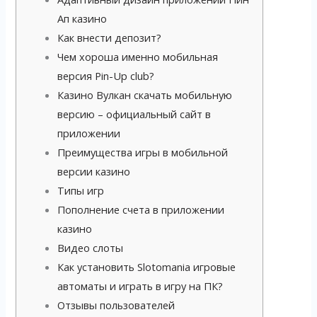
Ап казино
Как внести депозит?
Чем хороша именно мобильная
версия Pin-Up club?
Казино Вулкан скачать мобильную
версию – официальный сайт в
приложении
Преимущества игры в мобильной
версии казино
Типы игр
Пополнение счета в приложении
казино
Видео слоты
Как установить Slotomania игровые
автоматы и играть в игру на ПК?
Отзывы пользователей