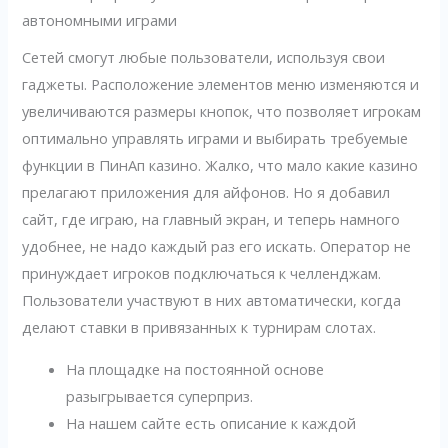
автономными играми
Сетей смогут любые пользователи, используя свои
гаджеты. Расположение элементов меню изменяются и
увеличиваются размеры кнопок, что позволяет игрокам
оптимально управлять играми и выбирать требуемые
функции в ПинАп казино. Жалко, что мало какие казино
прелагают приложения для айфонов. Но я добавил
сайт, где играю, на главный экран, и теперь намного
удобнее, не надо каждый раз его искать. Оператор не
принуждает игроков подключаться к челленджам.
Пользователи участвуют в них автоматически, когда
делают ставки в привязанных к турнирам слотах.
На площадке на постоянной основе
разыгрывается суперприз.
На нашем сайте есть описание к каждой