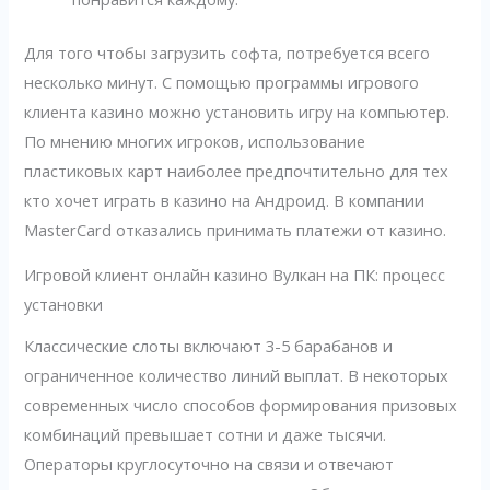
Для того чтобы загрузить софта, потребуется всего
несколько минут. С помощью программы игрового
клиента казино можно установить игру на компьютер.
По мнению многих игроков, использование
пластиковых карт наиболее предпочтительно для тех
кто хочет играть в казино на Андроид. В компании
MasterCard отказались принимать платежи от казино.
Игровой клиент онлайн казино Вулкан на ПК: процесс
установки
Классические слоты включают 3-5 барабанов и
ограниченное количество линий выплат. В некоторых
современных число способов формирования призовых
комбинаций превышает сотни и даже тысячи.
Операторы круглосуточно на связи и отвечают