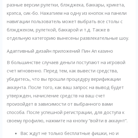
разные версии рулетки, блэкджека, баккары, крикета,
крэпса, сик-бо. Нажатием на одну из кнопок на панели
навигации пользователь может выбрать все столы с
блэкджеком, рулеткой, баккарой и т.д. Также в
отдельную категорию вынесены развлекательные шоу.
Адаптивный дизайн приложений Пин Ап казино
В большинстве случаев деньги поступают на игровой
счет мгновенно. Перед тем, как вывести средства,
убедитесь, что вы прошли процедуру верификации
аккаунта. После того, как ваш запрос на вывод будет
утвержден, начисление средств на ваш счет
произойдет в зависимости от выбранного вами
способа. После успешной регистрации, для доступа к
своему профилю, нажмите на кнопку “войти в аккаунт”.
Вас ждут не только бесплатные фишки, но и