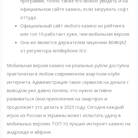
программе, точно также его можно увидеть и на
официальном сайте казино, если загружать софт
оттуда.
Официальный сайт любого казино из рейтинга
или топ 10 работает хуже, чем мобильная версия.
Она же является держателем лицензии 8048/JAZ
от регулятора Antillephone N.V.
Мобильная версия казино на реальные рубли доступна
практически в любом современном азартном клубе
интернета. Администрация таких сервисов на деньги с
выводом уже давно поняла, что нужно активно
развиваться свои приложения на смартфон и
продолжает это делать в 2023 году. Сегодня каждый
игрок из России и Украины может испытать удачу в
мобильных версиях ТОП 10 лучших интернет казино на
андроиде и айфоне.