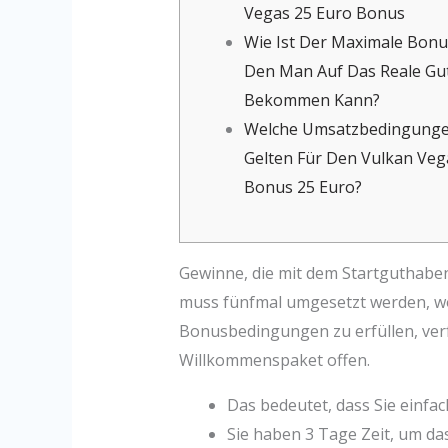
Vegas 25 Euro Bonus
Wie Ist Der Maximale Bonu
Den Man Auf Das Reale G
Bekommen Kann?
Welche Umsatzbedingung
Gelten Für Den Vulkan Veg
Bonus 25 Euro?
Gewinne, die mit dem Startguthabe
muss fünfmal umgesetzt werden, wofü
Bonusbedingungen zu erfüllen, verfä
Willkommenspaket offen.
Das bedeutet, dass Sie einfa
Sie haben 3 Tage Zeit, um da