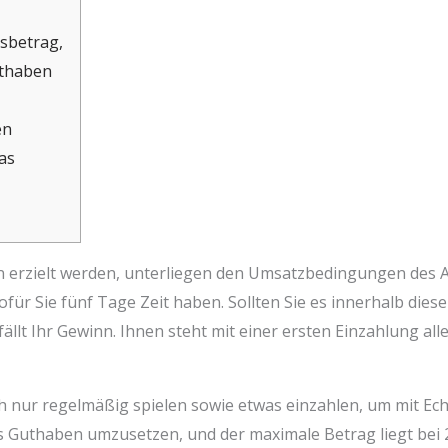
sbetrag,
uthaben
en
as
n erzielt werden, unterliegen den Umsatzbedingungen des
r Sie fünf Tage Zeit haben. Sollten Sie es innerhalb dieser
llt Ihr Gewinn. Ihnen steht mit einer ersten Einzahlung al
ch nur regelmäßig spielen sowie etwas einzahlen, um mit Ech
s Guthaben umzusetzen, und der maximale Betrag liegt bei 