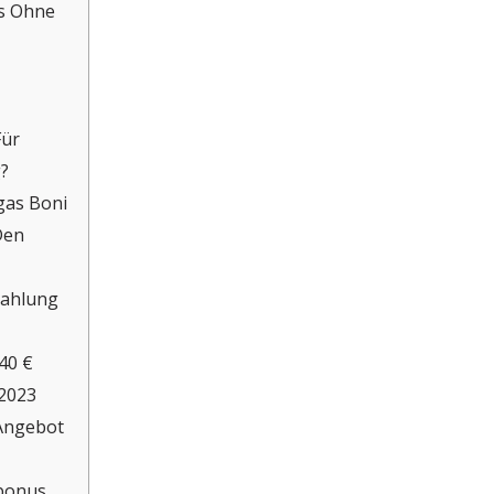
s Ohne
Für
?
gas Boni
Den
zahlung
40 €
2023
Angebot
bonus