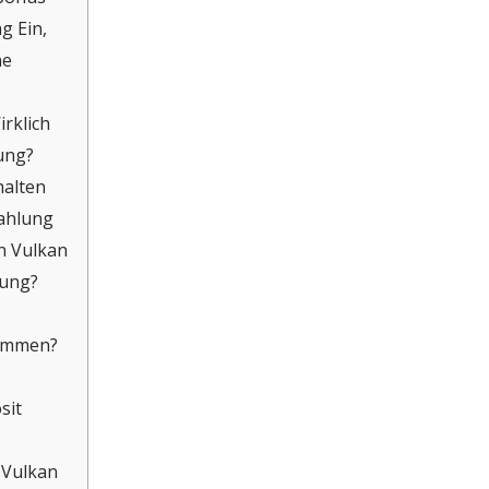
g Ein,
ne
irklich
ung?
halten
ahlung
n Vulkan
lung?
ommen?
sit
 Vulkan