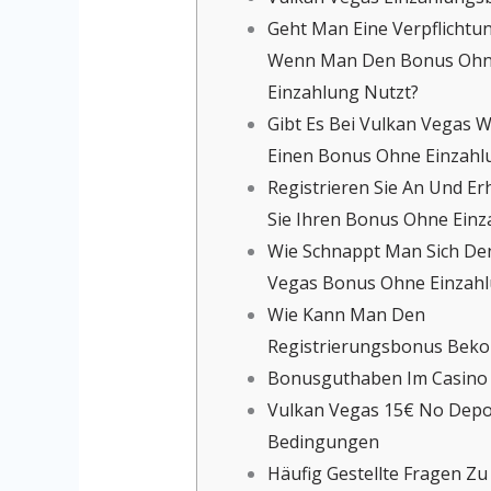
Geht Man Eine Verpflichtun
Wenn Man Den Bonus Oh
Einzahlung Nutzt?
Gibt Es Bei Vulkan Vegas W
Einen Bonus Ohne Einzahl
Registrieren Sie An Und Er
Sie Ihren Bonus Ohne Einz
Wie Schnappt Man Sich De
Vegas Bonus Ohne Einzah
Wie Kann Man Den
Registrierungsbonus Bek
Bonusguthaben Im Casino
Vulkan Vegas 15€ No Depo
Bedingungen
Häufig Gestellte Fragen Zu