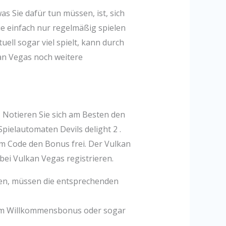
as Sie dafür tun müssen, ist, sich
Sie einfach nur regelmäßig spielen
ell sogar viel spielt, kann durch
n Vegas noch weitere
. Notieren Sie sich am Besten den
Spielautomaten Devils delight 2 .
em Code den Bonus frei. Der Vulkan
bei Vulkan Vegas registrieren.
len, müssen die entsprechenden
inem Willkommensbonus oder sogar