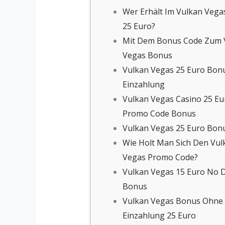
Wer Erhält Im Vulkan Vega
25 Euro?
Mit Dem Bonus Code Zum 
Vegas Bonus
Vulkan Vegas 25 Euro Bon
Einzahlung
Vulkan Vegas Casino 25 Eu
Promo Code Bonus
Vulkan Vegas 25 Euro Bon
Wie Holt Man Sich Den Vul
Vegas Promo Code?
Vulkan Vegas 15 Euro No 
Bonus
Vulkan Vegas Bonus Ohne
Einzahlung 25 Euro