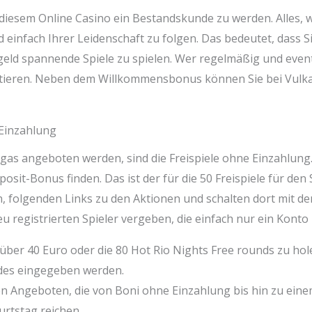
 diesem Online Casino ein Bestandskunde zu werden. Alles, w
nd einfach Ihrer Leidenschaft zu folgen. Das bedeutet, dass 
eld spannende Spiele zu spielen. Wer regelmäßig und eventu
tieren. Neben dem Willkommensbonus können Sie bei Vulka
Einzahlung
egas angeboten werden, sind die Freispiele ohne Einzahlung
it-Bonus finden. Das ist der für die 50 Freispiele für den 
n, folgenden Links zu den Aktionen und schalten dort mit d
u registrierten Spieler vergeben, die einfach nur ein Konto 
über 40 Euro oder die 80 Hot Rio Nights Free rounds zu ho
des eingegeben werden.
llen Angeboten, die von Boni ohne Einzahlung bis hin zu e
urtstag reichen.