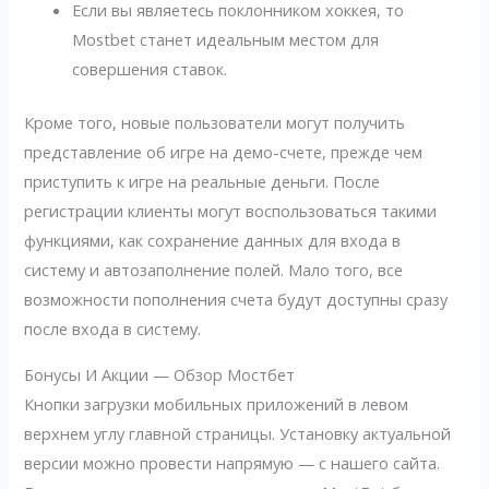
Если вы являетесь поклонником хоккея, то
Mostbet станет идеальным местом для
совершения ставок.
Кроме того, новые пользователи могут получить
представление об игре на демо-счете, прежде чем
приступить к игре на реальные деньги. После
регистрации клиенты могут воспользоваться такими
функциями, как сохранение данных для входа в
систему и автозаполнение полей. Мало того, все
возможности пополнения счета будут доступны сразу
после входа в систему.
Бонусы И Акции — Обзор Мостбет
Кнопки загрузки мобильных приложений в левом
верхнем углу главной страницы. Установку актуальной
версии можно провести напрямую — с нашего сайта.