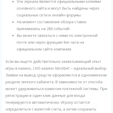
Эти зеркала являются официальными копиями
основного сайта и могут быть найдены через
социальные сети и онлайн-форумы.
На момент составления обзора ставки
принимались на 280 событий.
Вы можете связаться с ними по электронной
почте или через функцию live-чата на
официальном сайте компании.
Если вы ищете действительно захватывающий опыт
игры в казино, LIVE-казино Mostbet – идеальный выбор.
Заявки на вывод средств оформляются в одноименном
разделе личного кабинета. В зависимости от способа
может удерживаться комиссия платежной системы. При
регистрации в один клик данные для входа
генерируются автоматически. Игроку остается
определиться с валютой счета, а затем сохранить