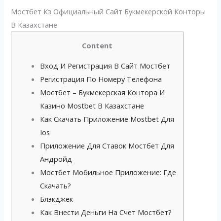
Мостбет Кз Официальный Сайт Букмекерской Конторы
В Казахстане
Content
Вход И Регистрация В Сайт Мостбет
Регистрация По Номеру Телефона
Мостбет – Букмекерская Контора И
Казино Mostbet В Казахстане
Как Скачать Приложение Mostbet Для
Ios
Приложение Для Ставок Мостбет Для
Андройд
Мостбет Мобильное Приложение: Где
Скачать?
Блэкджек
Как Внести Деньги На Счет Мостбет?