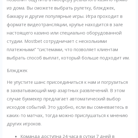
из дома. Вы сможете выбрать рулетку, блэкджек,
баккару и другие популярные игры. Игра проходит в
формате видеотрансляции, крупье находится в зале
настоящего казино или специально оборудованной
студии. Mostbet сотрудничает с несколькими
платежными” “системами, что позволяет клиентам
выбрать способ выплат, который больше подходит им.
Блэкджек
Не упустите шанс присоединиться к нам и погрузиться
в захватывающий мир азартных развлечений. В этом
случае букмекер предлагает автоматический выбор
исходов событий. Это удобно, если вы сомневаетесь в
каких-то матчах, тогда можно прислушаться к мнению
других игроков.
Команда доступна 24 часа в сутки 7 дней в