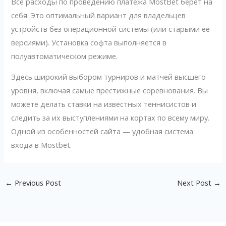
Все расходы по проведению платежа MostBet берет на
себя. Это оптимальный вариант для владельцев
устройств без операционной системы (или старыми ее
версиями). Установка софта выполняется в
полуавтоматическом режиме.
Здесь широкий выбором турниров и матчей высшего
уровня, включая самые престижные соревнования. Вы
можете делать ставки на известных теннисистов и
следить за их выступлениями на кортах по всему миру.
Одной из особенностей сайта — удобная система
входа в Mostbet.
←
Previous Post
Next Post
→