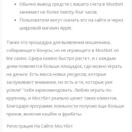
Обычно вывод средств с вашего счета в Mostbet
занимает не более twenty-four часов.
Пользователи могут скачать его на сайте и через
цифровой магазин Apple.
Также это процедура для выявления мошенника,
собирающего бонусы, но не играющего в Mostbet on
line casino. Сфера казино быстро растет, и с каждым
днем появляется больше площадок, где можно играть
на деньги. Есть масса новых ресурсов, которые
заслуживают внимания, но есть и те, которые уже
успели” “себя зарекомендовать. Люблю играть по-
крупному, и Мостбет реально ценит таких клиентов.
Благодаря программе лояльности получаю еще больше
призов, включая кэшбек и фрибеты.
Регистрация На Сайте Мостбет