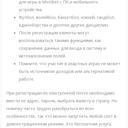
для игры в Mostbet с ПК и мобильного
устройства.
Футбол, волейбол, баскетбол, хоккей, гандбол,
единоборства и десятки других дисциплин.
После регистрации клиенты могут
воспользоваться такими функциями, как
сохранение данных для входа в систему и
автозаполнение полей.
Помните, что участие в азартных играх не может
быть источником доходов или альтернативой
работе.
При регистрации по электронной почте необходимо
ввести ее адрес, пароль, выбрать валюту и страну. Но
новичку часто трудно разобраться во всех
особенностях, так что можно запустить любой слот в
демонстрационном режиме. Это бесплатная услуга,