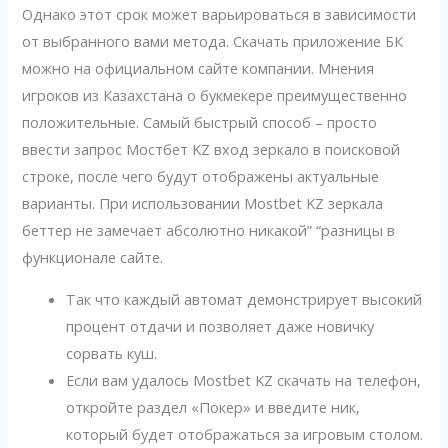
Однако этот срок может варьироваться в зависимости
от выбранного вами метода. Скачать приложение БК
можно на официальном сайте компании. Мнения
игроков из Казахстана о букмекере преимущественно
положительные. Самый быстрый способ – просто
ввести запрос Мостбет KZ вход зеркало в поисковой
строке, после чего будут отображены актуальные
варианты. При использовании Mostbet KZ зеркала
беттер не замечает абсолютно никакой” “разницы в
функционале сайте.
Так что каждый автомат демонстрирует высокий
процент отдачи и позволяет даже новичку
сорвать куш.
Если вам удалось Mostbet KZ скачать на телефон,
откройте раздел «Покер» и введите ник,
который будет отображаться за игровым столом.