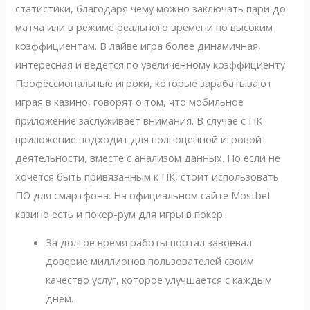
статистики, благодаря чему можно заключать пари до
матча или в режиме реального времени по высоким
коэффициентам. В лайве игра более динамичная,
интересная и ведется по увеличенному коэффициенту.
Профессиональные игроки, которые зарабатывают
играя в казино, говорят о том, что мобильное
приложение заслуживает внимания. В случае с ПК
приложение подходит для полноценной игровой
деятельности, вместе с анализом данных. Но если не
хочется быть привязанным к ПК, стоит использовать
ПО для смартфона. На официальном сайте Mostbet
казино есть и покер-рум для игры в покер.
За долгое время работы портал завоевал
доверие миллионов пользователей своим
качество услуг, которое улучшается с каждым
днем.