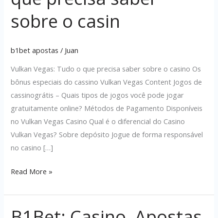
o
sobre o casin
que
precisa
saber
b1bet apostas
/
Juan
sobre
Vulkan Vegas: Tudo o que precisa saber sobre o casino Os
o
bônus especiais do cassino Vulkan Vegas Content Jogos de
casin
cassinográtis – Quais tipos de jogos você pode jogar
gratuitamente online? Métodos de Pagamento Disponíveis
no Vulkan Vegas Casino Qual é o diferencial do Casino
Vulkan Vegas? Sobre depósito Jogue de forma responsável
no casino […]
Read More »
B1Bet: Casino, Apostas
B1Bet: