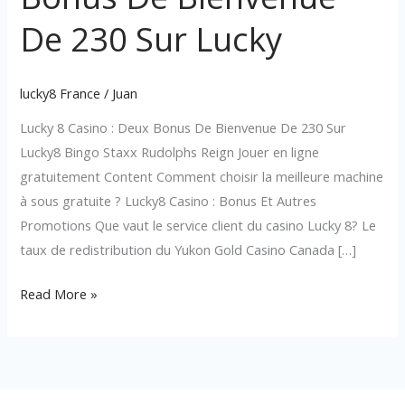
:
De 230 Sur Lucky
Deux
Bonus
De
lucky8 France
/
Juan
Bienvenue
Lucky 8 Casino : Deux Bonus De Bienvenue De 230 Sur
De
Lucky8 Bingo Staxx Rudolphs Reign Jouer en ligne
230
gratuitement Content Comment choisir la meilleure machine
Sur
à sous gratuite ? Lucky8 Casino : Bonus Et Autres
Lucky
Promotions Que vaut le service client du casino Lucky 8? Le
taux de redistribution du Yukon Gold Casino Canada […]
Read More »