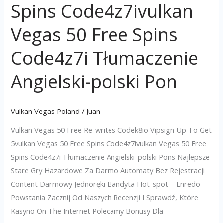
Spins Code4z7ivulkan
Vipsign
Up
Vegas 50 Free Spins
To
Get
Code4z7i Tłumaczenie
5️vulkan
Vegas
Angielski-polski Pon
50
Free
Vulkan Vegas Poland
/
Juan
Spins
Code4z7ivulkan
Vulkan Vegas 50 Free Re-writes Code️️k8io Vipsign Up To Get
Vegas
5️vulkan Vegas 50 Free Spins Code4z7ivulkan Vegas 50 Free
50
Spins Code4z7i Tłumaczenie Angielski-polski Pons Najlepsze
Free
Stare Gry Hazardowe Za Darmo Automaty Bez Rejestracji
Spins
Content Darmowy Jednoręki Bandyta Hot-spot – Enredo
Code4z7i
Powstania Zacznij Od Naszych Recenzji I Sprawdź, Które
Tłumaczenie
Kasyno On The Internet Polecamy Bonusy Dla
Angielski-