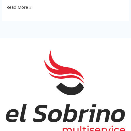
polski
Read More »
Pon