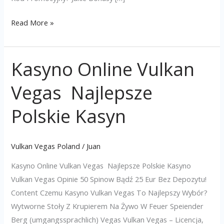
Read More »
Kasyno Online Vulkan
Kasyno
Online
Vegas ️ Najlepsze
Vulkan
Vegas
Polskie Kasyn
Najlepsze
Polskie
Vulkan Vegas Poland
/
Juan
Kasyn
Kasyno Online Vulkan Vegas ️ Najlepsze Polskie Kasyno
Vulkan Vegas Opinie 50 Spinow Bądź 25 Eur Bez Depozytu!
Content Czemu Kasyno Vulkan Vegas To Najlepszy Wybór?
Wytworne Stoły Z Krupierem Na Żywo W Feuer Speiender
Berg (umgangssprachlich) Vegas Vulkan Vegas – Licencja,