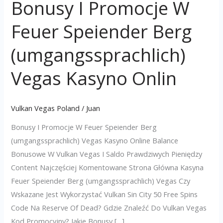
Bonusy I Promocje W
Bonusy
I
Feuer Speiender Berg
Promocje
W
(umgangssprachlich)
Feuer
Speiender
Vegas Kasyno Onlin
Berg
(umgangssprachlich)
Vulkan Vegas Poland
/
Juan
Vegas
Kasyno
Bonusy I Promocje W Feuer Speiender Berg
Onlin
(umgangssprachlich) Vegas Kasyno Online Balance
Bonusowe W Vulkan Vegas I Saldo Prawdziwych Pieniędzy
Content Najczęściej Komentowane Strona Główna Kasyna
Feuer Speiender Berg (umgangssprachlich) Vegas Czy
Wskazane Jest Wykorzystać Vulkan Sin City 50 Free Spins
Code Na Reserve Of Dead? Gdzie Znaleźć Do Vulkan Vegas
Kod Promocyjny? Jakie Bonusy […]